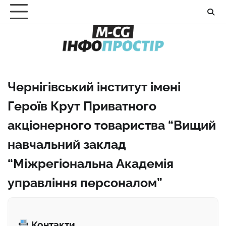
Перейти
до
вмісту
Чернігівський інститут імені
Героїв Крут Приватного
акціонерного товариства “Вищий
навчальний заклад
“Міжрегіональна Академія
управління персоналом”
Контакти