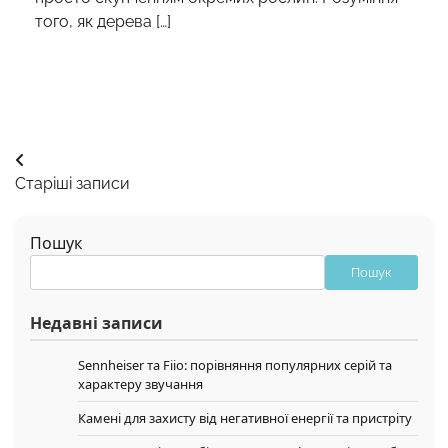
того, як дерева […]
Навігація
Старіші записи
за
записами
Пошук
Пошук
Недавні записи
Sennheiser та Fiio: порівняння популярних серій та
характеру звучання
Камені для захисту від негативної енергії та пристріту