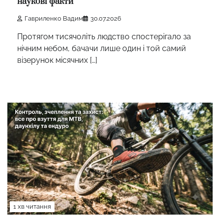
наукові факти
Гавриленко Вадим
30.07.2026
Протягом тисячоліть людство спостерігало за
нічним небом, бачачи лише один і той самий
візерунок місячних […]
1 хв читання