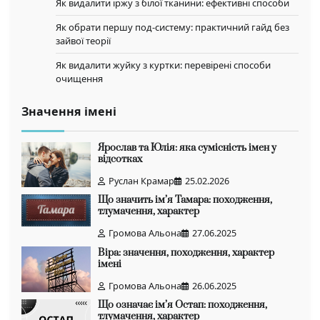
Як видалити іржу з білої тканини: ефективні способи
Як обрати першу под-систему: практичний гайд без
зайвої теорії
Як видалити жуйку з куртки: перевірені способи
очищення
Значення імені
Ярослав та Юлія: яка сумісність імен у
відсотках
Руслан Крамар
25.02.2026
Що значить ім’я Тамара: походження,
тлумачення, характер
Громова Альона
27.06.2025
Віра: значення, походження, характер
імені
Громова Альона
26.06.2025
Що означає ім’я Остап: походження,
тлумачення, характер