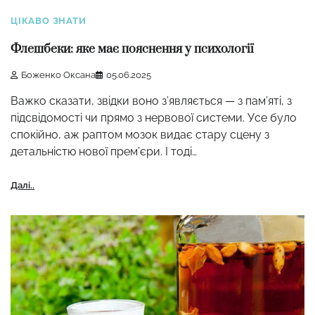
ЦІКАВО ЗНАТИ
Флешбеки: яке має пояснення у психології
Боженко Оксана
05.06.2025
Важко сказати, звідки воно з’являється — з пам’яті, з
підсвідомості чи прямо з нервової системи. Усе було
спокійно, аж раптом мозок видає стару сцену з
детальністю нової прем’єри. І тоді…
Далі..