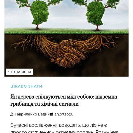
1 хв читання
ЦІКАВО ЗНАТИ
Як дерева спілкуються між собою: підземна
грибниця та хімічні сигнали
Гавриленко Вадим
29.07.2026
Сучасні дослідження доводять, що ліс не є
просто скупченням окремих рослин. Розуміння