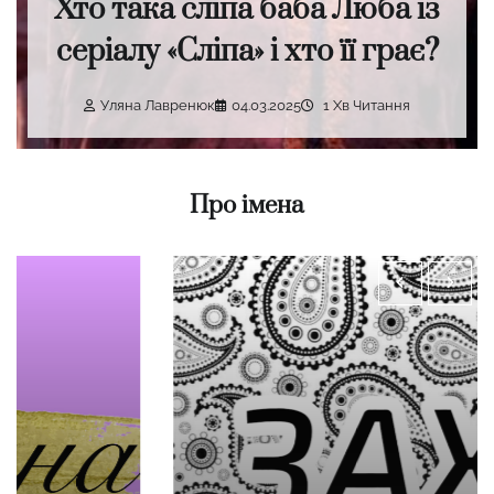
Хто така сліпа баба Люба із
серіалу «Сліпа» і хто її грає?
Уляна Лавренюк
04.03.2025
1 Хв Читання
Про імена