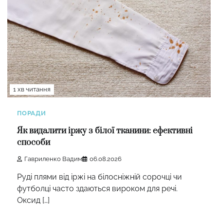
1 хв читання
ПОРАДИ
Як видалити іржу з білої тканини: ефективні
способи
Гавриленко Вадим
06.08.2026
Руді плями від іржі на білосніжній сорочці чи
футболці часто здаються вироком для речі.
Оксид […]