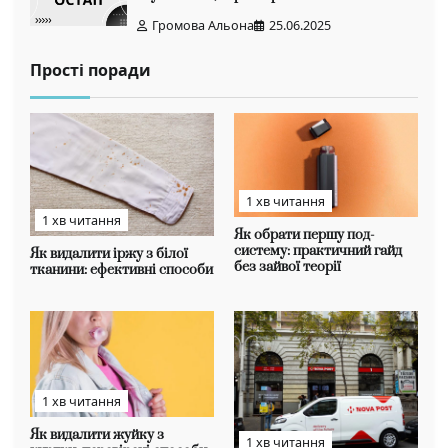
Громова Альона
25.06.2025
Прості поради
1 хв читання
1 хв читання
Як обрати першу под-
систему: практичний гайд
Як видалити іржу з білої
без зайвої теорії
тканини: ефективні способи
1 хв читання
Як видалити жуйку з
1 хв читання