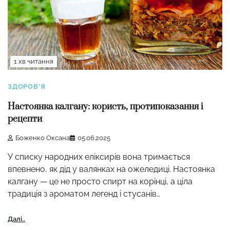
1 хв читання
ЗДОРОВ'Я
Настоянка калгану: користь, протипоказання і
рецепти
Боженко Оксана
05.06.2025
У списку народних еліксирів вона тримається
впевнено, як дід у валянках на ожеледиці. Настоянка
калгану — це не просто спирт на корінці, а ціла
традиція з ароматом легенд і стусанів…
Далі..