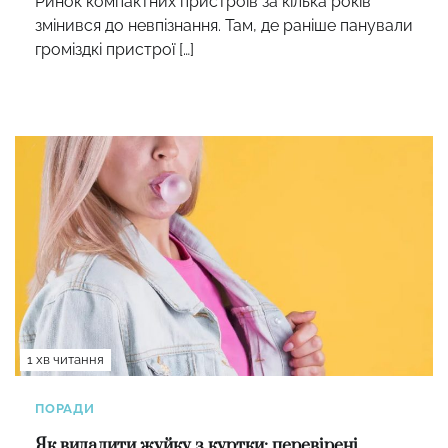
Ринок компактних пристроїв за кілька років
змінився до невпізнання. Там, де раніше панували
громіздкі пристрої […]
1 хв читання
ПОРАДИ
Як видалити жуйку з куртки: перевірені