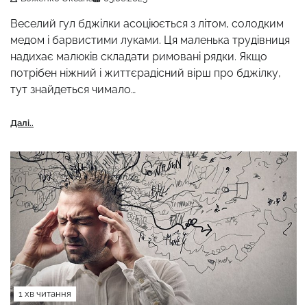
Веселий гул бджілки асоціюється з літом, солодким
медом і барвистими луками. Ця маленька трудівниця
надихає малюків складати римовані рядки. Якщо
потрібен ніжний і життєрадісний вірш про бджілку,
тут знайдеться чимало…
Далі..
1 хв читання