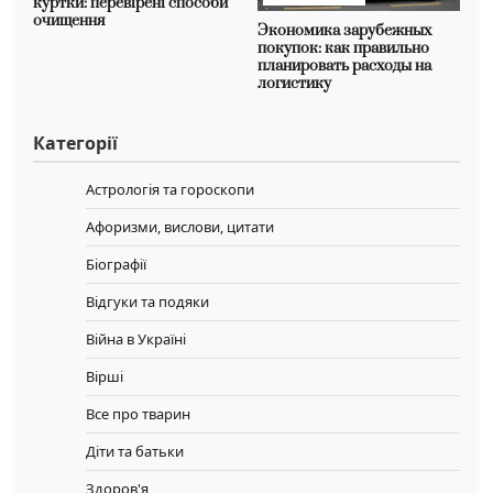
куртки: перевірені способи
очищення
Экономика зарубежных
покупок: как правильно
планировать расходы на
логистику
Категорії
Астрологія та гороскопи
Афоризми, вислови, цитати
Біографії
Відгуки та подяки
Війна в Україні
Вірші
Все про тварин
Діти та батьки
Здоров'я