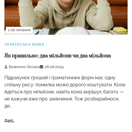
1 хв читання
УКРАЇНСЬКА МОВА
Як правильно: два мільйони чи два мільйона
Боженко Оксана
06.06.2025
Підрахунок грошей і граматичних форм має одну
спільну рису: помилка може дорого коштувати. Коли
йдеться про мільйони, навіть кома вирішує багато —
не кажучи вже про закінчення. Тож розбираймося,
де…
Далі..