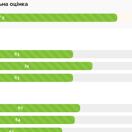
ьна оцінка
/ 5
63
74
63
67
64
57