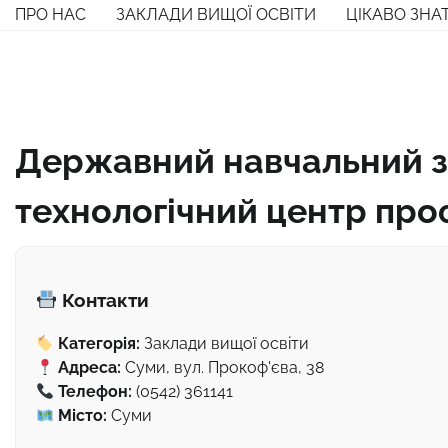
Перейти
ПРО НАС
ЗАКЛАДИ ВИЩОЇ ОСВІТИ
ЦІКАВО ЗНА
до
вмісту
Державний навчальний за
технологічний центр проф
Контакти
Категорія:
Заклади вищої освіти
Адреса:
Суми, вул. Прокоф'єва, 38
Телефон:
(0542) 361141
Місто:
Суми