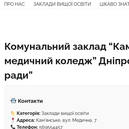
Перейти
ПРО НАС
ЗАКЛАДИ ВИЩОЇ ОСВІТИ
ЦІКАВО ЗНА
до
вмісту
Комунальний заклад “Ка
медичний коледж” Дніпр
ради”
Контакти
Категорія:
Заклади вищої освіти
Адреса:
Кам'янське, вул. Медична, 7
Телефон:
569554457