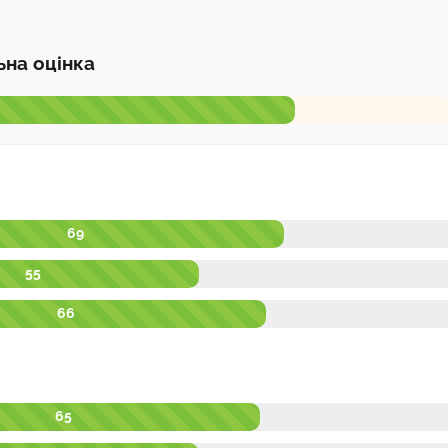
ьна оцінка
69
55
66
65