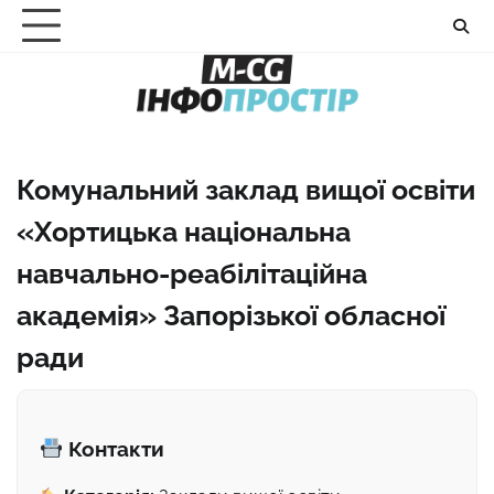
Перейти
до
вмісту
Комунальний заклад вищої освіти
«Хортицька національна
навчально-реабілітаційна
академія» Запорізької обласної
ради
Контакти