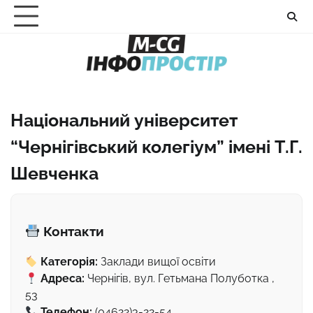
Перейти
до
вмісту
Національний університет
“Чернігівський колегіум” імені Т.Г.
Шевченка
Контакти
Категорія:
Заклади вищої освіти
Адреса:
Чернігів, вул. Гетьмана Полуботка ,
53
Телефон:
(04622)3-22-54