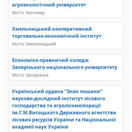
агроекологічний університет
Місто: Житомир
Хмельницький кооперативний
торговельно-економічний інститут
Місто: Хмельницький
Економіко-правничий коледж
Запорізького національного університету
Місто: Запоріжжя
Український ордена “Знак пошани”
науково-дослідний інститут лісового
господарства та агролісомеліорації
ім.Г.М.Висоцького Державного агентства
лісових ресурсів України та Національної
академії наук України