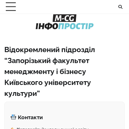
Перейти
до
вмісту
Відокремлений підрозділ
“Запорізький факультет
менеджменту і бізнесу
Київського університету
культури”
Контакти