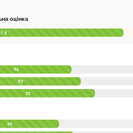
ьна оцінка
 / 5
62
67
75
55