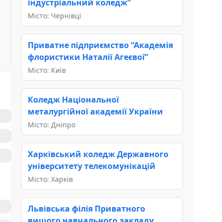
індустріальний коледж”
Місто: Чернівці
Приватне підприємство “Академія
флористики Наталії Агеєвої”
Місто: Київ
Коледж Національної
металургійної академії України
Місто: Дніпро
Харківський коледж Державного
університету телекомунікацій
Місто: Харків
Львівська філія Приватного
вищого навчального закладу