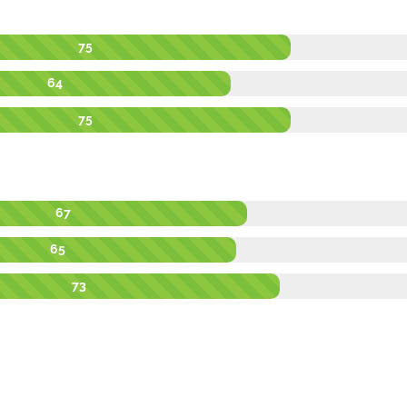
75
64
75
67
65
73