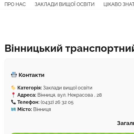
Перейти
ПРО НАС
ЗАКЛАДИ ВИЩОЇ ОСВІТИ
ЦІКАВО ЗНА
до
вмісту
Вінницький транспортни
Контакти
Категорія:
Заклади вищої освіти
Адреса:
Вінниця, вул. Некрасова , 28
Телефон:
(0432) 26 32 05
Місто:
Вінниця
Загал