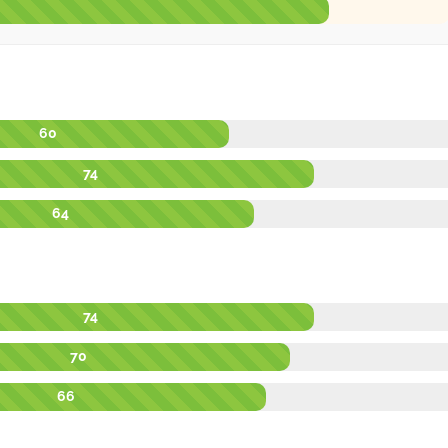
60
74
64
74
70
66