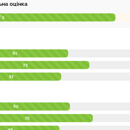
ьна оцінка
/ 5
61
73
57
62
75
56