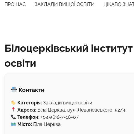
Перейти
ПРО НАС
ЗАКЛАДИ ВИЩОЇ ОСВІТИ
ЦІКАВО ЗНА
до
вмісту
Білоцерківський інститу
освіти
Контакти
Категорія:
Заклади вищої освіти
Адреса:
Біла Церква, вул. Леваневського, 52/4
Телефон:
+045(63)-7-16-07
Місто:
Біла Церква