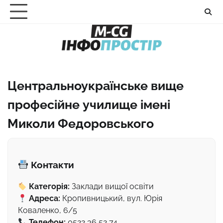
Перейти
до
вмісту
Центральноукраїнське вище
професійне училище імені
Миколи Федоровського
Контакти
Категорія:
Заклади вищої освіти
Адреса:
Кропивницький, вул. Юрія
Коваленко, 6/5
Телефон:
0522 36 52 74