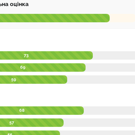
ьна оцінка
73
69
59
68
57
55