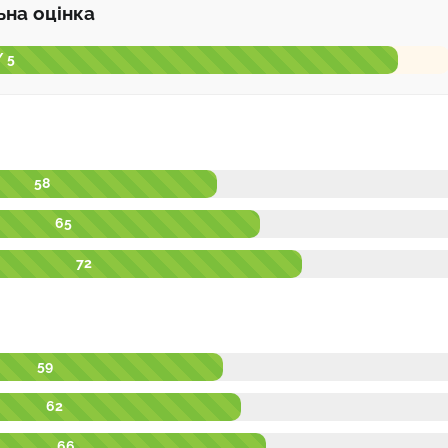
ьна оцінка
/ 5
58
65
72
59
62
66