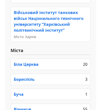
Військовий інститут танкових
військ Національного технічного
університету “Харківський
політехнічний інститут”
Місто: Харків
Міста
Біла Церква
20
Бориспіль
3
Буча
1
Вінниця
55