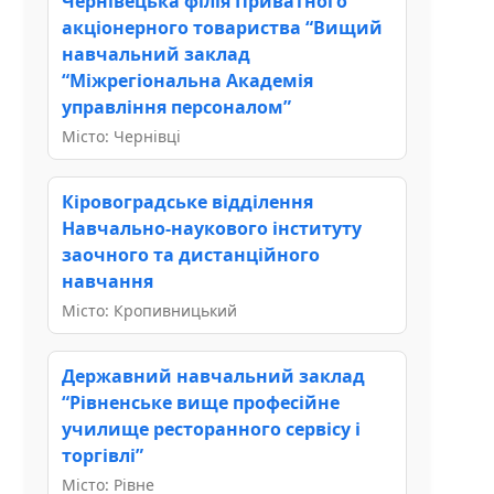
Чернівецька філія Приватного
акціонерного товариства “Вищий
навчальний заклад
“Міжрегіональна Академія
управління персоналом”
Місто: Чернівці
Кіровоградське відділення
Навчально-наукового інституту
заочного та дистанційного
навчання
Місто: Кропивницький
Державний навчальний заклад
“Рівненське вище професійне
училище ресторанного сервісу і
торгівлі”
Місто: Рівне