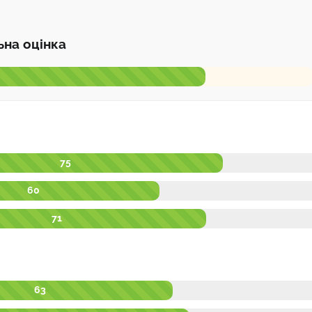
ьна оцінка
75
60
71
63