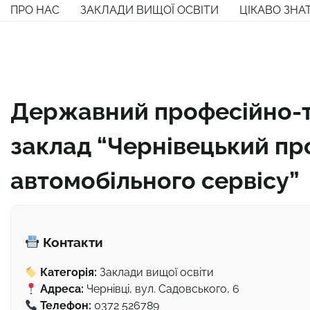
Перейти
ПРО НАС
ЗАКЛАДИ ВИЩОЇ ОСВІТИ
ЦІКАВО ЗНА
до
вмісту
Державний професійно-т
заклад “Чернівецький пр
автомобільного сервісу”
Контакти
Категорія:
Заклади вищої освіти
Адреса:
Чернівці, вул. Садовського, 6
Телефон:
0372 526789