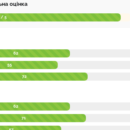
ьна оцінка
 / 5
62
55
72
62
71
57