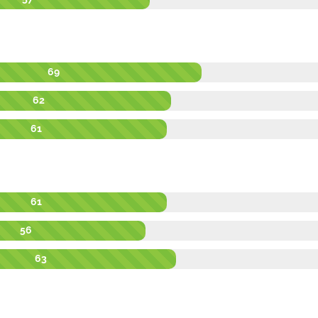
69
62
61
61
56
63