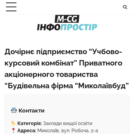
Перейти
до
вмісту
Дочірнє підприємство “Учбово-
курсовий комбінат” Приватного
акціонерного товариства
“Будівельна фірма “Миколаївбуд”
Контакти
Категорія:
Заклади вищої освіти
Адреса:
Миколаїв, вул. Робоча, 2-а