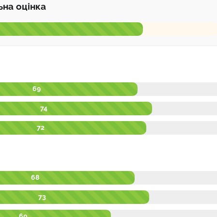
ьна оцінка
69
74
72
68
73
60