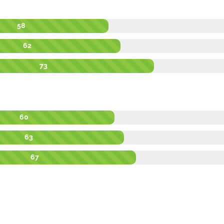
58
62
73
60
63
67