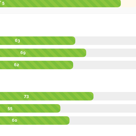
/ 5
63
69
62
73
55
60