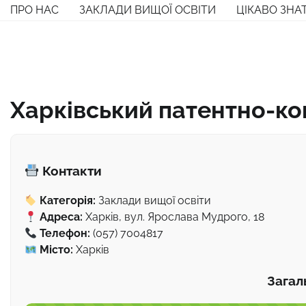
Перейти
ПРО НАС
ЗАКЛАДИ ВИЩОЇ ОСВІТИ
ЦІКАВО ЗНА
до
вмісту
Харківський патентно-к
Контакти
Категорія:
Заклади вищої освіти
Адреса:
Харків, вул. Ярослава Мудрого, 18
Телефон:
(057) 7004817
Місто:
Харків
Загал