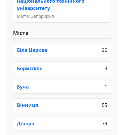
національного технічного
університету
Місто: Запоріжжя
Міста
Біла Церква
20
Бориспіль
3
Буча
1
Вінниця
55
Дніпро
79