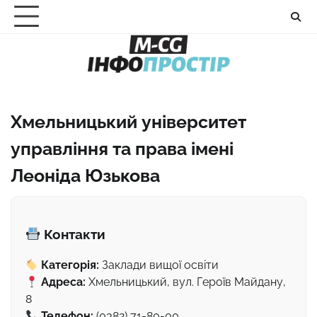
Перейти
до
вмісту
Хмельницький університет
управління та права імені
Леоніда Юзькова
Контакти
Категорія:
Заклади вищої освіти
Адреса:
Хмельницький, вул. Героїв Майдану,
8
Телефон:
(0382) 71-80-00