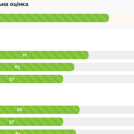
ьна оцінка
71
63
57
66
57
64