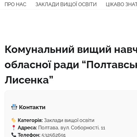
Перейти
ПРО НАС
ЗАКЛАДИ ВИЩОЇ ОСВІТИ
ЦІКАВО ЗНА
до
вмісту
Комунальний вищий навч
обласної ради “Полтавськ
Лисенка”
Контакти
Категорія:
Заклади вищої освіти
Адреса:
Полтава, вул. Соборності, 11
Телефон:
532562691