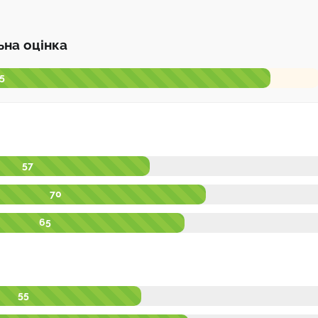
ьна оцінка
 5
57
70
65
55