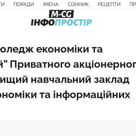
ТИ
ПОРАДИ
ІМЕНА
СОННИК
РЕЦЕПТИ
П
Коледж економіки та
й” Приватного акціонерно
вищий навчальний заклад
ономіки та інформаційних