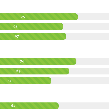
75
65
67
74
69
57
62