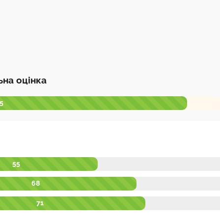
ьна оцінка
 5
55
68
71