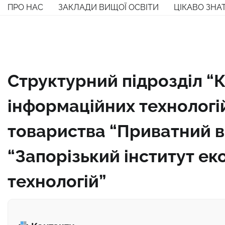
Перейти
ПРО НАС
ЗАКЛАДИ ВИЩОЇ ОСВІТИ
ЦІКАВО ЗНА
до
вмісту
Структурний підрозділ “
інформаційних технологі
товариства “Приватний 
“Запорізький інститут ек
технологій”