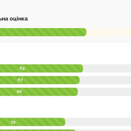
ьна оцінка
69
67
66
59