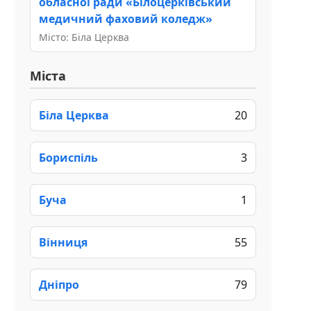
обласної ради «Білоцерківський
медичний фаховий коледж»
Місто: Біла Церква
Міста
Біла Церква
20
Бориспіль
3
Буча
1
Вінниця
55
Дніпро
79