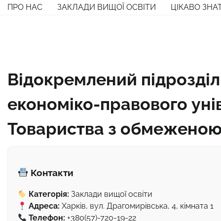
Перейти
ПРО НАС
ЗАКЛАДИ ВИЩОЇ ОСВІТИ
ЦІКАВО ЗНА
до
вмісту
Відокремлений підрозділ
економіко-правового уні
Товариства з обмеженою 
Контакти
Категорія:
Заклади вищої освіти
Адреса:
Харків, вул. Драгомирівська, 4, кімната 1
Телефон:
+380(57)-720-19-22