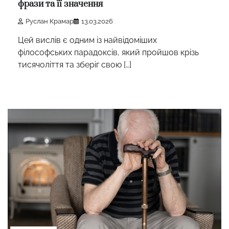
фрази та її значення
Руслан Крамар
13.03.2026
Цей вислів є одним із найвідоміших
філософських парадоксів, який пройшов крізь
тисячоліття та зберіг свою […]