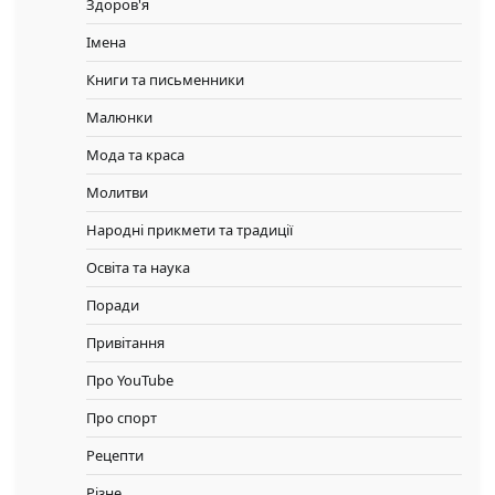
Здоров'я
Імена
Книги та письменники
Малюнки
Мода та краса
Молитви
Народні прикмети та традиції
Освіта та наука
Поради
Привітання
Про YouTube
Про спорт
Рецепти
Різне