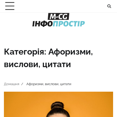
Перейти
до
вмісту
Категорія:
Афоризми,
вислови, цитати
Домашня
Афоризми, вислови, цитати