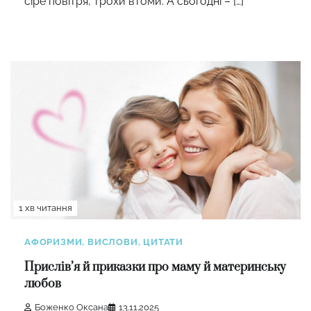
сіре повітря, трохи втоми. А сьогодні – […]
1 хв читання
АФОРИЗМИ, ВИСЛОВИ, ЦИТАТИ
Прислів’я й приказки про маму й материнську
любов
Боженко Оксана
13.11.2025