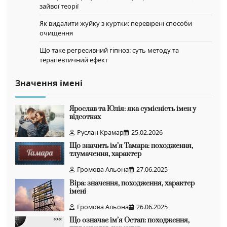
зайвої теорії
Як видалити жуйку з куртки: перевірені способи
очищення
Що таке регресивний гіпноз: суть методу та
терапевтичний ефект
Значення імені
Ярослав та Юлія: яка сумісність імен у
відсотках
Руслан Крамар
25.02.2026
Що значить ім’я Тамара: походження,
тлумачення, характер
Громова Альона
27.06.2025
Віра: значення, походження, характер
імені
Громова Альона
26.06.2025
Що означає ім’я Остап: походження,