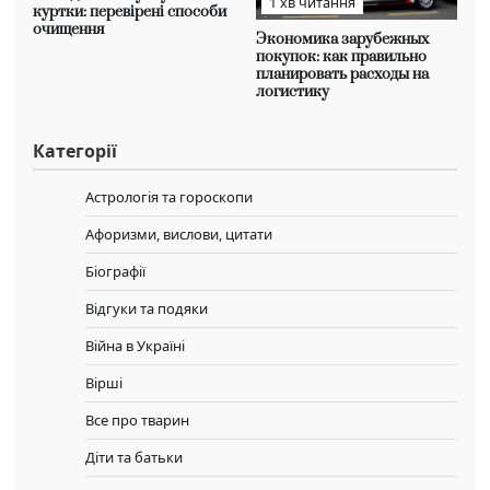
1 хв читання
куртки: перевірені способи
очищення
Экономика зарубежных
покупок: как правильно
планировать расходы на
логистику
Категорії
Астрологія та гороскопи
Афоризми, вислови, цитати
Біографії
Відгуки та подяки
Війна в Україні
Вірші
Все про тварин
Діти та батьки