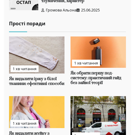
тлумачення, характер
Громова Альона
25.06.2025
Прості поради
1 хв читання
1 хв читання
Як обрати першу под-
систему: практичний гайд
Як видалити іржу з білої
без зайвої теорії
тканини: ефективні способи
1 хв читання
Як видалити жуйку з