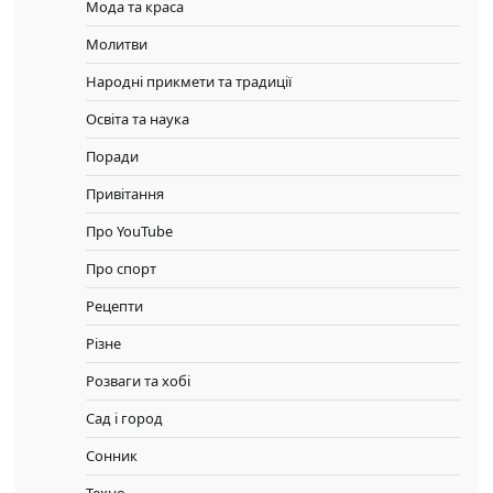
Мода та краса
Молитви
Народні прикмети та традиції
Освіта та наука
Поради
Привітання
Про YouTube
Про спорт
Рецепти
Різне
Розваги та хобі
Сад і город
Сонник
Техно