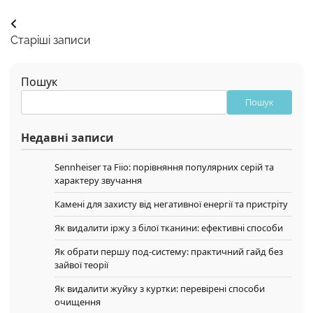
Навігація
Старіші записи
за
записами
Пошук
Пошук
Недавні записи
Sennheiser та Fiio: порівняння популярних серій та
характеру звучання
Камені для захисту від негативної енергії та пристріту
Як видалити іржу з білої тканини: ефективні способи
Як обрати першу под-систему: практичний гайд без
зайвої теорії
Як видалити жуйку з куртки: перевірені способи
очищення