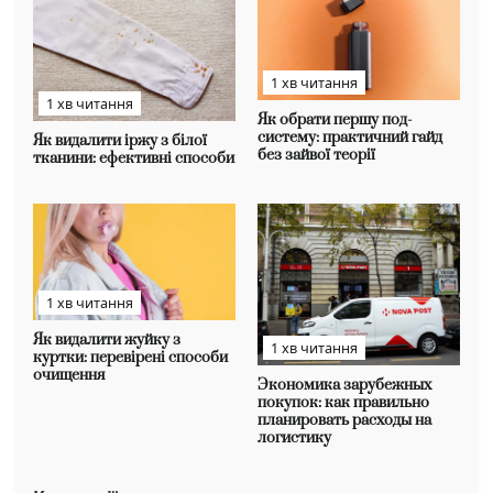
1 хв читання
1 хв читання
Як обрати першу под-
систему: практичний гайд
Як видалити іржу з білої
без зайвої теорії
тканини: ефективні способи
1 хв читання
Як видалити жуйку з
1 хв читання
куртки: перевірені способи
очищення
Экономика зарубежных
покупок: как правильно
планировать расходы на
логистику