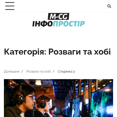
Перейти
до
вмісту
Категорія:
Розваги та хобі
Домашня
Розваги та хобі
Сторінка 2