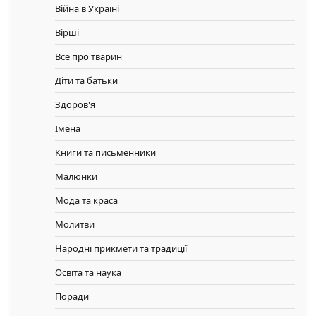
Війна в Україні
Вірші
Все про тварин
Діти та батьки
Здоров'я
Імена
Книги та письменники
Малюнки
Мода та краса
Молитви
Народні прикмети та традиції
Освіта та наука
Поради