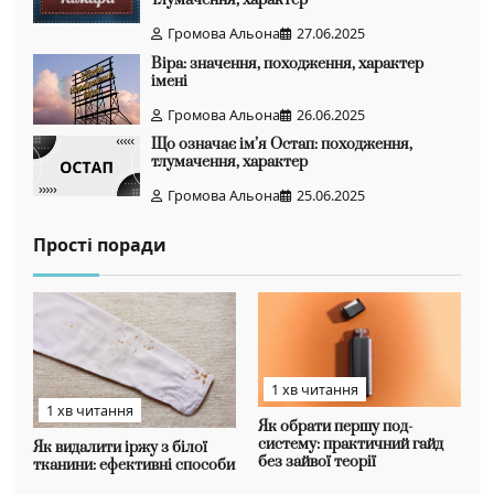
тлумачення, характер
Громова Альона
27.06.2025
Віра: значення, походження, характер
імені
Громова Альона
26.06.2025
Що означає ім’я Остап: походження,
тлумачення, характер
Громова Альона
25.06.2025
Прості поради
1 хв читання
1 хв читання
Як обрати першу под-
систему: практичний гайд
Як видалити іржу з білої
без зайвої теорії
тканини: ефективні способи