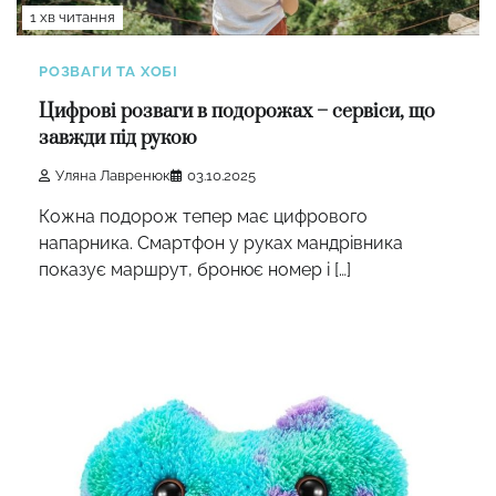
1 хв читання
РОЗВАГИ ТА ХОБІ
Цифрові розваги в подорожах – сервіси, що
завжди під рукою
Уляна Лавренюк
03.10.2025
Кожна подорож тепер має цифрового
напарника. Смартфон у руках мандрівника
показує маршрут, бронює номер і […]