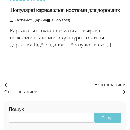
Популярні карнавальні костюми для дорослих
Карпенко Дарина
28.09.2025
Карнавальні свята та тематичні вечірки є
невід’ємною частиною культурного життя
дорослих. Підбір вдалого образу дозволяє […]
Навігація
Новіші записи
Старіші записи
за
записами
Пошук
Пошук