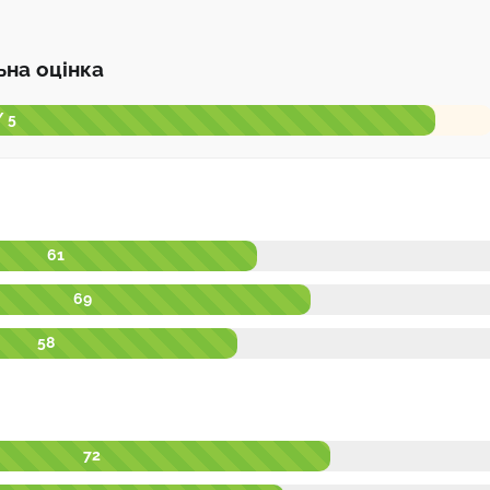
ьна оцінка
/ 5
61
69
58
72