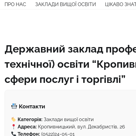
Перейти
ПРО НАС
ЗАКЛАДИ ВИЩОЇ ОСВІТИ
ЦІКАВО ЗНА
до
вмісту
Державний заклад профе
технічної) освіти “Кропи
сфери послуг і торгівлі”
Контакти
Категорія:
Заклади вищої освіти
Адреса:
Кропивницький, вул. Декабристів, 26
Телефон:
(0522)24-05-01