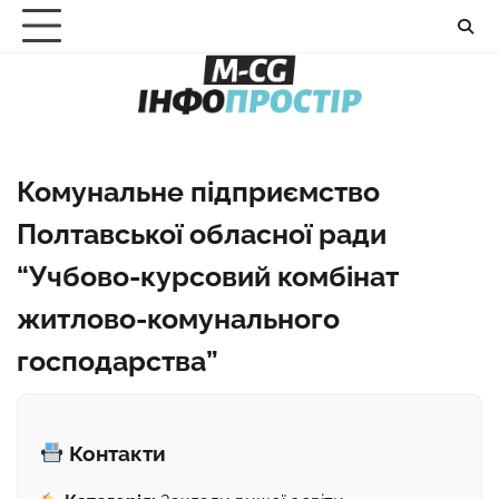
Перейти
до
вмісту
Комунальне підприємство
Полтавської обласної ради
“Учбово-курсовий комбінат
житлово-комунального
господарства”
Контакти