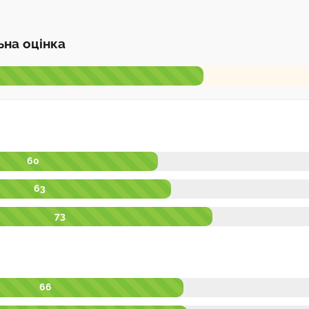
ьна оцінка
60
63
73
66