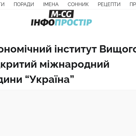
ТИ
ПОРАДИ
ІМЕНА
СОННИК
РЕЦЕПТИ
П
ономічний інститут Вищог
ідкритий міжнародний
дини “Україна”