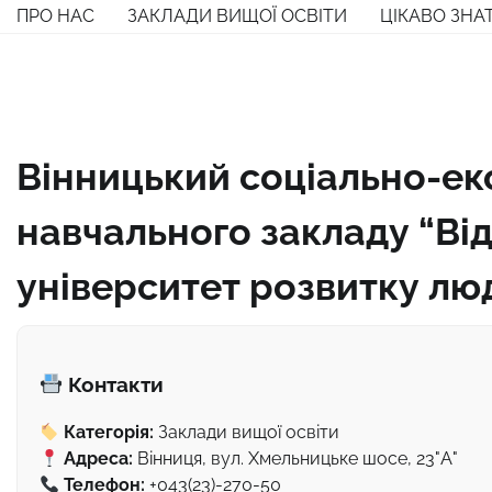
Перейти
ПРО НАС
ЗАКЛАДИ ВИЩОЇ ОСВІТИ
ЦІКАВО ЗНА
до
вмісту
Вінницький соціально-ек
навчального закладу “В
університет розвитку лю
Контакти
Категорія:
Заклади вищої освіти
Адреса:
Вінниця, вул. Хмельницьке шосе, 23"А"
Телефон:
+043(23)-270-50