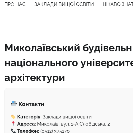
Перейти
ПРО НАС
ЗАКЛАДИ ВИЩОЇ ОСВІТИ
ЦІКАВО ЗНА
до
вмісту
Миколаївський будівельн
національного університе
архітектури
Контакти
Категорія:
Заклади вищої освіти
Адреса:
Миколаїв, вул. 1-А Слобідська, 2
Телефон:
(0512) 375170