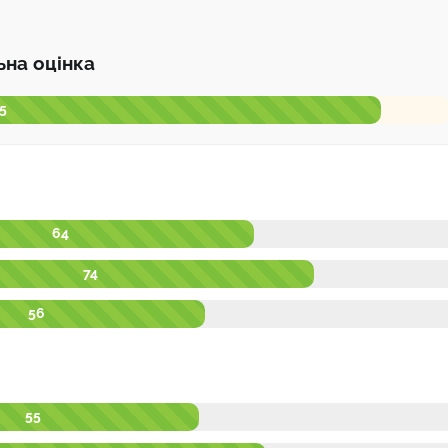
ьна оцінка
 5
64
74
56
55