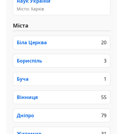
наук України
Місто: Харків
Міста
Біла Церква
20
Бориспіль
3
Буча
1
Вінниця
55
Дніпро
79
Житомир
31