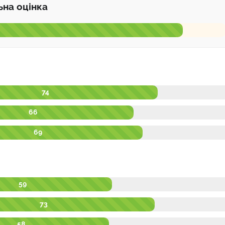
ьна оцінка
74
66
69
59
73
58