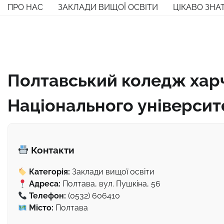
Перейти
ПРО НАС
ЗАКЛАДИ ВИЩОЇ ОСВІТИ
ЦІКАВО ЗНА
до
вмісту
Полтавський коледж харч
Національного університ
Контакти
Категорія:
Заклади вищої освіти
Адреса:
Полтава, вул. Пушкіна, 56
Телефон:
(0532) 606410
Місто:
Полтава