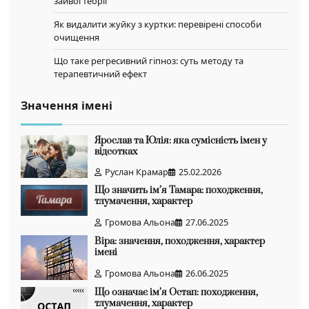
зайвої теорії
Як видалити жуйку з куртки: перевірені способи
очищення
Що таке регресивний гіпноз: суть методу та
терапевтичний ефект
Значення імені
Ярослав та Юлія: яка сумісність імен у
відсотках
Руслан Крамар
25.02.2026
Що значить ім’я Тамара: походження,
тлумачення, характер
Громова Альона
27.06.2025
Віра: значення, походження, характер
імені
Громова Альона
26.06.2025
Що означає ім’я Остап: походження,
тлумачення, характер