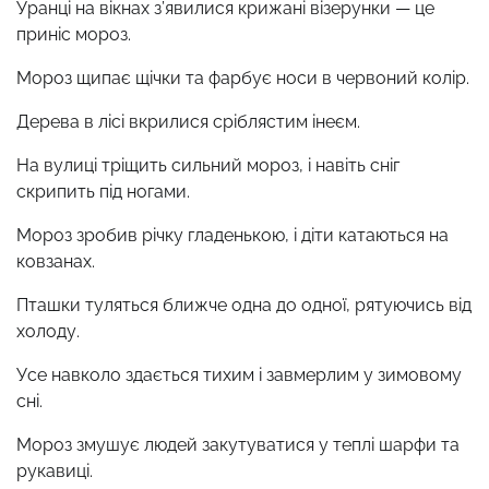
Уранці на вікнах з’явилися крижані візерунки — це
приніс мороз.
Мороз щипає щічки та фарбує носи в червоний колір.
Дерева в лісі вкрилися сріблястим інеєм.
На вулиці тріщить сильний мороз, і навіть сніг
скрипить під ногами.
Мороз зробив річку гладенькою, і діти катаються на
ковзанах.
Пташки туляться ближче одна до одної, рятуючись від
холоду.
Усе навколо здається тихим і завмерлим у зимовому
сні.
Мороз змушує людей закутуватися у теплі шарфи та
рукавиці.