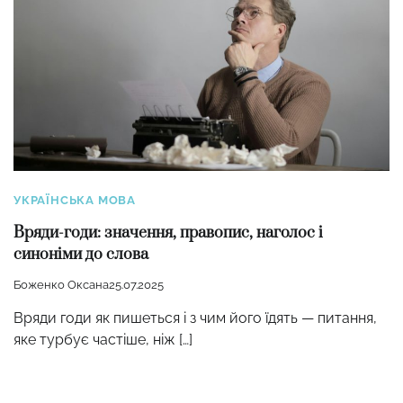
УКРАЇНСЬКА МОВА
Вряди-годи: значення, правопис, наголос і
синоніми до слова
Боженко Оксана
25.07.2025
Вряди годи як пишеться і з чим його їдять — питання,
яке турбує частіше, ніж […]