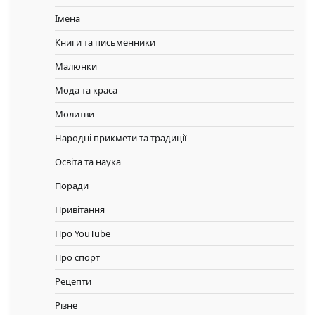
Імена
Книги та письменники
Малюнки
Мода та краса
Молитви
Народні прикмети та традиції
Освіта та наука
Поради
Привітання
Про YouTube
Про спорт
Рецепти
Різне