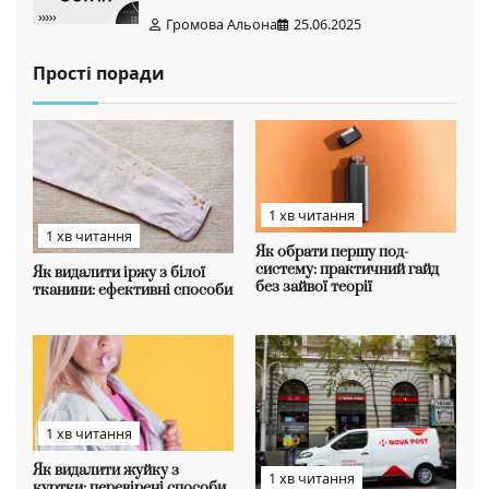
Громова Альона
25.06.2025
Прості поради
1 хв читання
1 хв читання
Як обрати першу под-
систему: практичний гайд
Як видалити іржу з білої
без зайвої теорії
тканини: ефективні способи
1 хв читання
Як видалити жуйку з
1 хв читання
куртки: перевірені способи