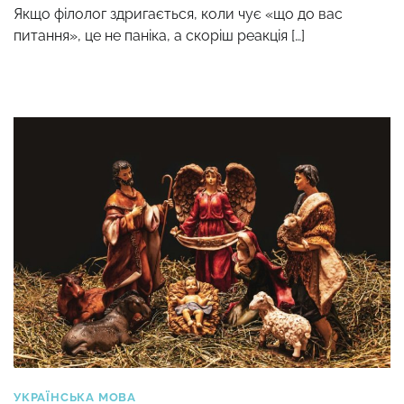
Якщо філолог здригається, коли чує «що до вас
питання», це не паніка, а скоріш реакція […]
УКРАЇНСЬКА МОВА