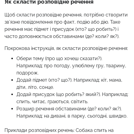
Як скласти розповідне речення
Щоб скласти розповідне речення, потрібно створити
зв’язне повідомлення про факт, подію або дію. Таке
речення має підмет і присудок (хто? що робить?) і
часто доповнюється обставинами (де? коли? як?).
Покрокова інструкція, як скласти розповідне речення:
Обери тему (про що хочеш сказати?).
Наприклад: про погоду, улюблену гру, тварину,
подорож.
Додай підмет (хто? що?). Наприклад: кіт, мама,
діти, літо, сонце.
Додай присудок (що робить? який?). Наприклад:
спить, читає, граються, світить.
Розшир речення обставинами (де? коли? як?).
Наприклад: на дивані, в парку, сьогодні, швидко.
Приклади розповідних речень: Собака спить на