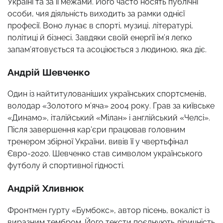
Україні та за її межами. Його часто носять публічні
особи, чия діяльність виходить за рамки однієї
професії. Воно лунає в спорті, музиці, літературі,
політиці й бізнесі. Завдяки своїй енергії ім’я легко
запам’ятовується та асоціюється з людиною, яка діє.
Андрій Шевченко
Один із найтитулованіших українських спортсменів,
володар «Золотого м’яча» 2004 року. Грав за київське
«Динамо», італійський «Мілан» і англійський «Челсі».
Після завершення кар’єри працював головним
тренером збірної України, вивів її у чвертьфінал
Євро-2020. Шевченко став символом українського
футболу й спортивної гідності.
Андрій Хливнюк
Фронтмен гурту «Бумбокс», автор пісень, вокаліст із
виразним тембром. Його тексти поєднують ліричність