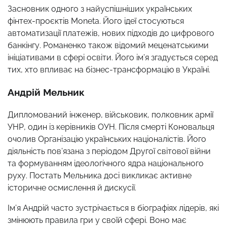
Засновник одного з найуспішніших українських
фінтех-проєктів Moneta. Його ідеї стосуються
автоматизації платежів, нових підходів до цифрового
банкінгу. Романенко також відомий меценатськими
ініціативами в сфері освіти. Його ім’я згадується серед
тих, хто впливає на бізнес-трансформацію в Україні.
Андрій Мельник
Дипломований інженер, військовик, полковник армії
УНР, один із керівників ОУН. Після смерті Коновальця
очолив Організацію українських націоналістів. Його
діяльність пов’язана з періодом Другої світової війни
та формуванням ідеологічного ядра національного
руху. Постать Мельника досі викликає активне
історичне осмислення й дискусії.
Ім’я Андрій часто зустрічається в біографіях лідерів, які
змінюють правила гри у своїй сфері. Воно має