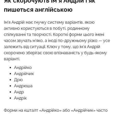
Як скорочують ім’я Андрій і як
пишеться англійською
Ім’я Андрій має гнучку систему варіантів, якою
активно користуються в побуті, родинному
спілкуванні та творчості. Короткі форми цього імені
часом звучать м’яко, а іноді по-дружньому різко — усе
залежить від ситуації. Ключ у тому, що ім’я Андрій
скорочено зберігає свою впізнаваність у будь-якому
варіанті.
Андрійко
Андрійчик
Дрю
Андрюша
Андр
Андрік
Форми на кшталт «Андрійко» або «Андрійчик» часто