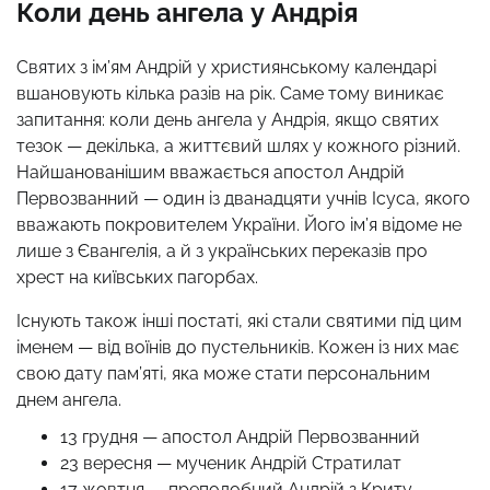
Коли день ангела у Андрія
Святих з ім’ям Андрій у християнському календарі
вшановують кілька разів на рік. Саме тому виникає
запитання: коли день ангела у Андрія, якщо святих
тезок — декілька, а життєвий шлях у кожного різний.
Найшанованішим вважається апостол Андрій
Первозванний — один із дванадцяти учнів Ісуса, якого
вважають покровителем України. Його ім’я відоме не
лише з Євангелія, а й з українських переказів про
хрест на київських пагорбах.
Існують також інші постаті, які стали святими під цим
іменем — від воїнів до пустельників. Кожен із них має
свою дату пам’яті, яка може стати персональним
днем ангела.
13 грудня — апостол Андрій Первозванний
23 вересня — мученик Андрій Стратилат
17 жовтня — преподобний Андрій з Криту