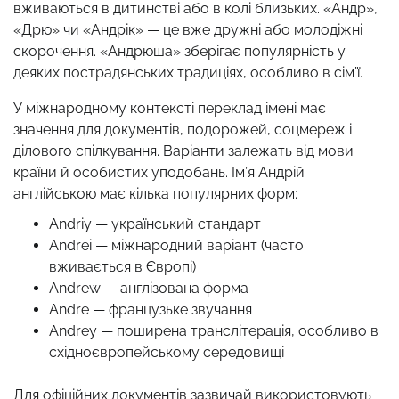
вживаються в дитинстві або в колі близьких. «Андр»,
«Дрю» чи «Андрік» — це вже дружні або молодіжні
скорочення. «Андрюша» зберігає популярність у
деяких пострадянських традиціях, особливо в сім’ї.
У міжнародному контексті переклад імені має
значення для документів, подорожей, соцмереж і
ділового спілкування. Варіанти залежать від мови
країни й особистих уподобань. Ім’я Андрій
англійською має кілька популярних форм:
Andriy — український стандарт
Andrei — міжнародний варіант (часто
вживається в Європі)
Andrew — англізована форма
Andre — французьке звучання
Andrey — поширена транслітерація, особливо в
східноєвропейському середовищі
Для офіційних документів зазвичай використовують