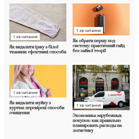
1 хв читання
1 хв читання
Як обрати першу под-
систему: практичний гайд
Як видалити іржу з білої
без зайвої теорії
тканини: ефективні способи
1 хв читання
Як видалити жуйку з
1 хв читання
куртки: перевірені способи
очищення
Экономика зарубежных
покупок: как правильно
планировать расходы на
логистику