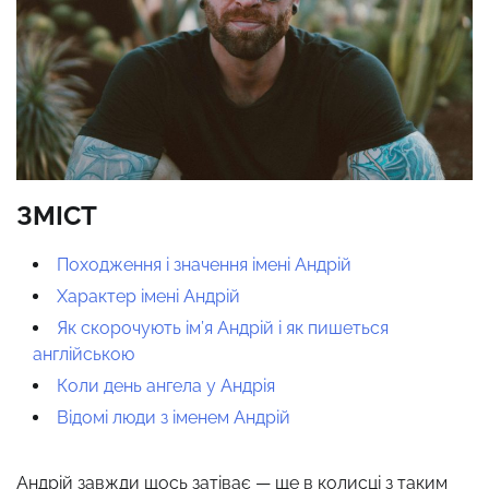
ЗМІСТ
Походження і значення імені Андрій
Характер імені Андрій
Як скорочують ім’я Андрій і як пишеться
англійською
Коли день ангела у Андрія
Відомі люди з іменем Андрій
Андрій завжди щось затіває — ще в колисці з таким