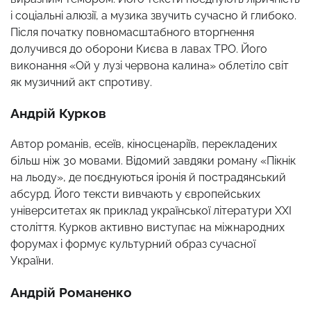
і соціальні алюзії, а музика звучить сучасно й глибоко.
Після початку повномасштабного вторгнення
долучився до оборони Києва в лавах ТРО. Його
виконання «Ой у лузі червона калина» облетіло світ
як музичний акт спротиву.
Андрій Курков
Автор романів, есеїв, кіносценаріїв, перекладених
більш ніж 30 мовами. Відомий завдяки роману «Пікнік
на льоду», де поєднуються іронія й пострадянський
абсурд. Його тексти вивчають у європейських
університетах як приклад української літератури XXI
століття. Курков активно виступає на міжнародних
форумах і формує культурний образ сучасної
України.
Андрій Романенко