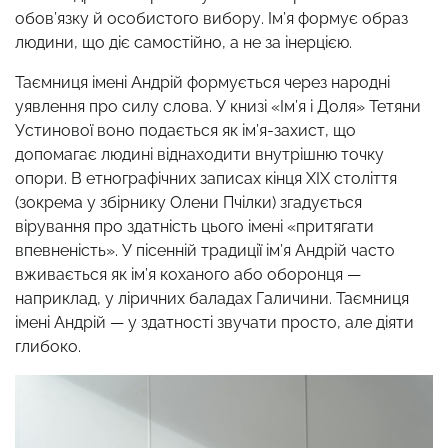
обов’язку й особистого вибору. Ім’я формує образ
людини, що діє самостійно, а не за інерцією.
Таємниця імені Андрій формується через народні
уявлення про силу слова. У книзі «Ім’я і Доля» Тетяни
Устинової воно подається як ім’я-захист, що
допомагає людині віднаходити внутрішню точку
опори. В етнографічних записах кінця XIX століття
(зокрема у збірнику Олени Пчілки) згадується
вірування про здатність цього імені «притягати
впевненість». У пісенній традиції ім’я Андрій часто
вживається як ім’я коханого або оборонця —
наприклад, у ліричних баладах Галичини. Таємниця
імені Андрій — у здатності звучати просто, але діяти
глибоко.