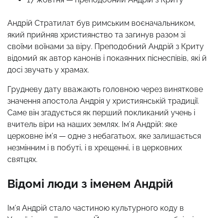
Андрій Стратилат був римським воєначальником,
який прийняв християнство та загинув разом зі
своїми воїнами за віру. Преподобний Андрій з Криту
відомий як автор канонів і покаянних піснеспівів, які й
досі звучать у храмах.
Грудневу дату вважають головною через виняткове
значення апостола Андрія у християнській традиції.
Саме він згадується як перший покликаний учень і
вчитель віри на наших землях. Ім’я Андрій: яке
церковне ім’я — одне з небагатьох, яке залишається
незмінним і в побуті, і в хрещенні, і в церковних
святцях.
Відомі люди з іменем Андрій
Ім’я Андрій стало частиною культурного коду в