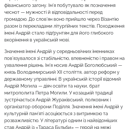
фіванського загону. Ім’я побутувало як позначення
чеснот — мужності й відповідальності перед
громадою. До слов’ян воно прийшло через Візантію
разом із перекладами літургійних текстів. Походження
імені Андрій стало підґрунтям для його глибокого
вкорінення в українській мові.
Значення імені Андрій у середньовічних іменниках
пов’язувалося зі стабільністю, впевненістю і правом на
ухвалення рішень. Ім’я носив Андрій Боголюбський —
князь Володимирський XII століття, автор реформ у
державному управлінні. В українській історії відомий
Андрій Могила — діяч освіти та науки, брат
митрополита Петра Могили. У козацькій традиції
зустрічається Андрій Жураківський, полковник і
організатор оборони Поділля. Значення імені Андрій у
культурній пам’яті асоціюється з витримкою та
розважливістю. У літературі одним із найвідоміших
став Андрій із «Тараса Бульби» — герой на межі