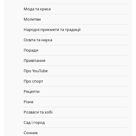
Мода та краса
Молитви
Народні прикмети та традиції
Освіта та наука
Поради
Привітання
Про YouTube
Про спорт
Рецепти
Різне
Розваги та хобі
Сад і город
Сонник