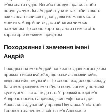
ім’ям спати нудно. Він або вигадує правила, або
порушує чужі. Ім’я Андрій звучить так, ніби в нього
вже є план і список відповідальних. Навіть коли
мовчить, Андрій виглядає зайнятим чимось
важливим. Це слово коротке, але за ним стоїть
характер із великим шрифтом.
Походження і значення імені
Андрій
Походження імені Андрій пов’язане з давньогрецьким
прикметником ἀνδρεῖος, що означає «сміливий»,
«відважний», «мужній». Це слово входило до складу
багатьох грецьких імен і було популярним у полісній
культурі V–III століть до н. е. У грецькій історії ім’я
Андреас носив, наприклад, син міфічного царя
Архелая, згадуваний у працях Плутарха. У «Історії»
Геродота згадується воїн на ім’я Андреас із