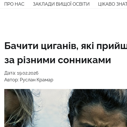
Перейти
ПРО НАС
ЗАКЛАДИ ВИЩОЇ ОСВІТИ
ЦІКАВО ЗНА
до
вмісту
Бачити циганів, які прий
за різними сонниками
Дата: 19.02.2026
Автор:
Руслан Крамар