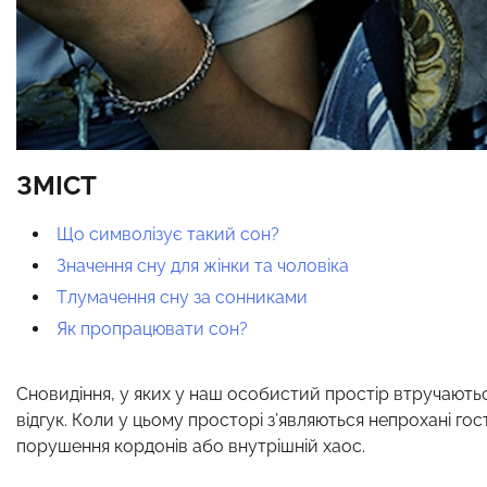
ЗМІСТ
Що символізує такий сон?
Значення сну для жінки та чоловіка
Тлумачення сну за сонниками
Як пропрацювати сон?
Сновидіння, у яких у наш особистий простір втручают
відгук. Коли у цьому просторі з’являються непрохані гост
порушення кордонів або внутрішній хаос.