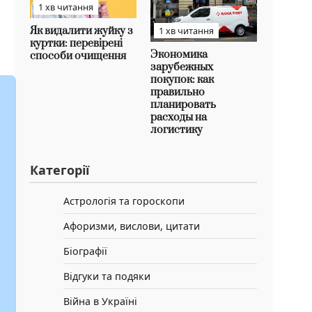
1 хв читання
Як видалити жуйку з
1 хв читання
куртки: перевірені
Экономика
способи очищення
зарубежных
покупок: как
правильно
планировать
расходы на
логистику
Категорії
Астрологія та гороскопи
Афоризми, вислови, цитати
Біографії
Відгуки та подяки
Війна в Україні