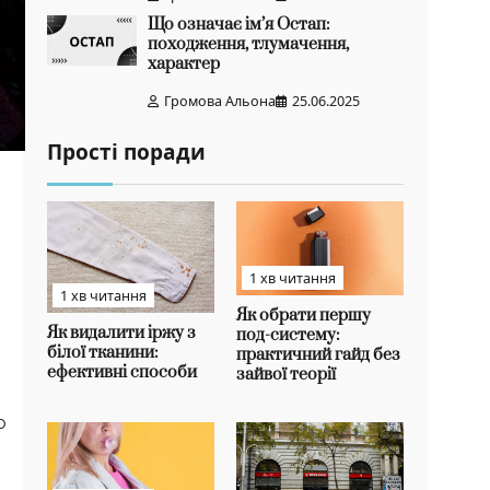
Що означає ім’я Остап:
походження, тлумачення,
характер
Громова Альона
25.06.2025
Прості поради
1 хв читання
1 хв читання
Як обрати першу
Як видалити іржу з
под-систему:
білої тканини:
практичний гайд без
ефективні способи
зайвої теорії
о