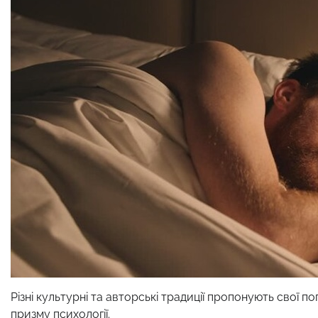
Різні культурні та авторські традиції пропонують свої 
призму психології.