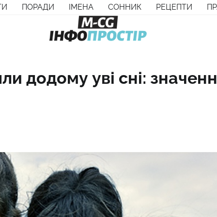
ТИ
ПОРАДИ
ІМЕНА
СОННИК
РЕЦЕПТИ
П
шли додому уві сні: значен