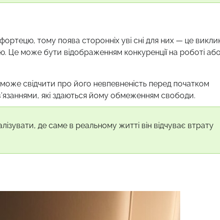
фортецю, тому поява сторонніх уві сні для них — це викли
ію. Це може бути відображенням конкуренції на роботі аб
може свідчити про його невпевненість перед початком
’язаннями, які здаються йому обмеженням свободи.
ізувати, де саме в реальному житті він відчуває втрату