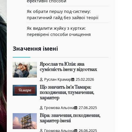
ефективні способи
Як обрати першу под-систему:
практичний гайд без зайвої теорії
Як видалити жуйку з куртки:
перевірені способи очищення
Значення імені
Ярослав та Юлія: яка
сумісність імен у відсотках
Руслан Крамар
25.02.2026
Що значить ім’я Тамара:
походження, тлумачення,
характер
Громова Альона
27.06.2025
Віра: значення, походження,
характер імені
Громова Альона
26.06.2025