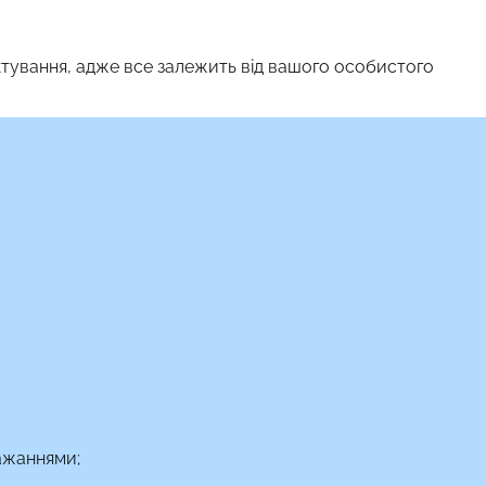
актування, адже все залежить від вашого особистого
ажаннями;