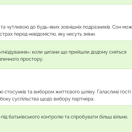
 та чутливою до будь-яких зовнішніх подразників. Сон мо
рах перед невідомістю, яку несуть зміни.
«гніздування»: коли цигани що прийшли додому сняться
безпечного простору.
ю стосунків та вибором життєвого шляху. Галасливі гості
 боку суспільства щодо вибору партнера.
під батьківського контролю та спробувати більш вільне,