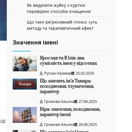
Як видалити жуйку з куртки:
перевірені способи очищення
Що таке регресивний гіпноз: суть
методу та терапевтичний ефект
Значення імені
Ярослав та Юлія: яка
сумісність імен у відсотках
Руслан Крамар
25.02.2026
Що значить ім’я Тамара:
походження, тлумачення,
характер
Громова Альона
27.06.2025
Віра: значення, походження,
характер імені
оді
Громова Альона
26.06.2025