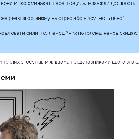
: вони м’яко оминають перешкоди, але завжди досягають
на реакція організму на стрес або відсутність гідної
ідновлювати сили після емоційних потрясінь, немов скидаю
 теплих стосунків між двома представниками цього знака
леми