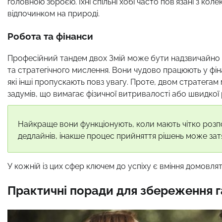
головною зброєю. Їхні спільні хобі часто пов’язані з ко
відпочинком на природі.
Робота та фінанси
Професійний тандем двох Змій може бути надзвичайно 
та стратегічного мислення. Вони чудово працюють у фіна
які інші пропускають повз увагу. Проте, двом стратегам
задумів, що вимагає фізичної витривалості або швидкої р
Найкраще вони функціонують, коли мають чітко розпо
дедлайнів, інакше процес прийняття рішень може затя
У кожній із цих сфер ключем до успіху є вміння домовля
Практичні поради для збереження г