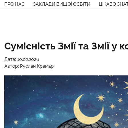
Перейти
ПРО НАС
ЗАКЛАДИ ВИЩОЇ ОСВІТИ
ЦІКАВО ЗНА
до
вмісту
Сумісність Змії та Змії у 
Дата: 10.02.2026
Автор:
Руслан Крамар