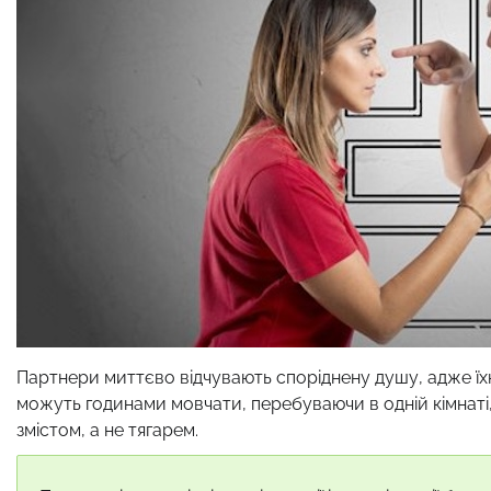
Партнери миттєво відчувають споріднену душу, адже їхн
можуть годинами мовчати, перебуваючи в одній кімнаті
змістом, а не тягарем.