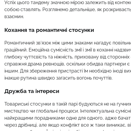
Успіх цього тандему значною мірою залежить від контекс
собою ставлять. Розглянемо детальніше, як розкриваєть
взаємин.
Кохання та романтичні стосунки
Романтичний зв’язок між цими знаками нагадує повільн
граційний. Емоційна сумісність змії і змії в коханні на
глибоку чуттєвість та ніжність, приховану від сторонн
справжня драма ревнощів, оскільки обидва партнери є в
іншим. Для збереження пристрасті їм необхідно іноді ви
інакше рутина швидко загасить вогонь почуттів.
Дружба та інтереси
Товариські стосунки в такій парі будуються не на гучних
мистецтво чи глобальні процеси. Інтелектуальна сумісніс
найкращими порадниками одне для одного, адже бачать с
через дрібниці, але якщо конфлікт все ж таки виникає, в