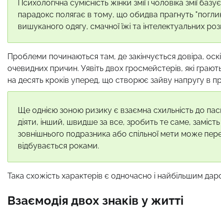
Психологічна сумісність жінки змії і чоловіка змії ба
парадокс полягає в тому, що обидва прагнуть "погли
вишуканого одягу, смачної їжі та інтелектуальних роз
Проблеми починаються там, де закінчується довіра, оскі
очевидних причин. Уявіть двох гросмейстерів, які грают
на десять кроків уперед, що створює зайву напругу в п
Ще однією зоною ризику є взаємна схильність до пас
діяти, інший, швидше за все, зробить те саме, заміст
зовнішнього подразника або спільної мети може пере
відбувається роками.
Така схожість характерів є одночасно і найбільшим дар
Взаємодія двох знаків у житті