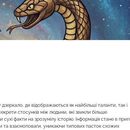
 дзеркало, де відображаються як найбільші таланти, так і
секрети стосунків між людьми, які звикли більше
 сухі факти на зрозумілу історію. Інформація стане в приг
іри та взаємоповаги, уникаючи типових пасток схожих