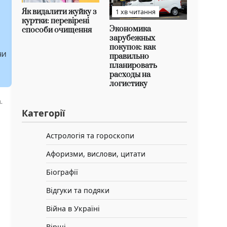
Як видалити жуйку з
1 хв читання
куртки: перевірені
Экономика
способи очищення
зарубежных
покупок: как
чи
правильно
планировать
расходы на
логистику
.
Категорії
Астрологія та гороскопи
Афоризми, вислови, цитати
Біографії
Відгуки та подяки
Війна в Україні
Вірші