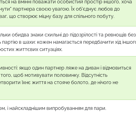
зується на вмінні поважати особистий простір іншого, хоча
нути" партнера своєю увагою. Їх об'єднує любов до
ваг, що створює міцну базу для спільного побуту.
льки обидва знаки схильні до підозрілості та ревнощів без
ь партію в шахи: кожен намагається передбачити хід іншог
ростих життєвих ситуаціях.
ивності: якщо один партнер ляже на диван і відмовиться
ь того, щоб мотивувати половинку. Відсутність
творити їхнє життя на стояче болото, де нічого не
ом, і найскладнішим випробуванням для пари.