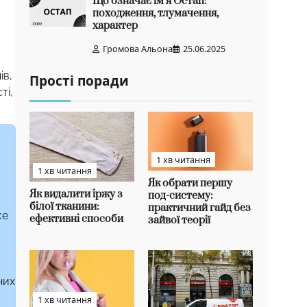
Що означає ім’я Остап:
походження, тлумачення,
характер
Громова Альона
25.06.2025
ів,
Прості поради
ті,
1 хв читання
1 хв читання
Як обрати першу
Як видалити іржу з
под-систему:
білої тканини:
практичний гайд без
же
ефективні способи
зайвої теорії
них
1 хв читання