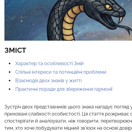
ЗМІСТ
Характер та особливості Змій
Спільні інтереси та потенційні проблеми
Взаємодія двох знаків у житті
Практичні поради для збереження гармонії
Зустріч двох представників цього знака нагадує погляд у
приховані слабкості особистості. Ця стаття розкриває 
спостерігати й аналізувати, ніж говорити, перетворюючи
тим, хто хоче побудувати міцний зв’язок на основі дов