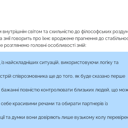
м внутрішнім світом та схильністю до філософських роздум
та змії говорить про їхнє вроджене прагнення до стабільнос
 розглянемо головні особливості змій:
 із найскладніших ситуацій, використовуючи логіку та
астрій співрозмовника ще до того, як буде сказано перше
у бажанні повністю контролювати близьких людей, що мо
 себе красивими речами та обирати партнерів із
ції та думки вони довіряють лише вузькому колу перевіре