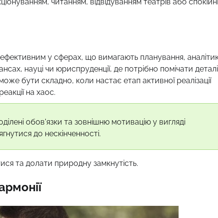
лекціонуванням, читанням, відвідуванням театрів або спокій
ефективним у сферах, що вимагають планування, аналіти
нсах, науці чи юриспруденції, де потрібно помічати деталі
 може бути складно, коли настає етап активної реалізації
еакції на хаос.
ділені обов'язки та зовнішню мотивацію у вигляді
гнутися до нескінченності.
тися та долати природну замкнутість.
армонії