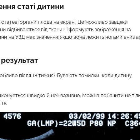
ння статі дитини
 статеві органи плода на екрані. Це можливо завдяки
они відбиваються від тканин і формують зображення на
тини на УЗД має значення: якщо вона лежить ногами вниз а
 результат
собливо після 18 тижня). Бувають помилки, коли дитину
виконується швидко й неінвазивно. Можна побачити не тіл
тя.