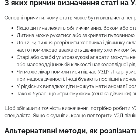
З яких причин визначення статі на
Основні причини, чому стать може бути визначена неп
Якщо дитина лежить обличчям вниз, боком або сти
Дитина може рухатися або закривати пуповиною ге
До 12–14 тижня розрізнити хлопчика і дівчинку скл
часто помилково вважають дівчинку хлопчиком (чер
Старі або слабкі ультразвукові апарати можуть не
або маловодді (низькій кількості навколоплідної рід
Чи може лікар помилитися під час УЗД? Лікар-уз
при недосвідченості. Іноді бувають поспішні висно
У рідкісних випадках діти можуть мати аномалії ро
Також буває, що «три смужки» (ознака дівчинки) 
Щоб збільшити точність визначення, потрібно робити УЗ
спеціаліста. Якщо є сумніви, краще повторити УЗД пізніш
Альтернативні методи, як розпізнат