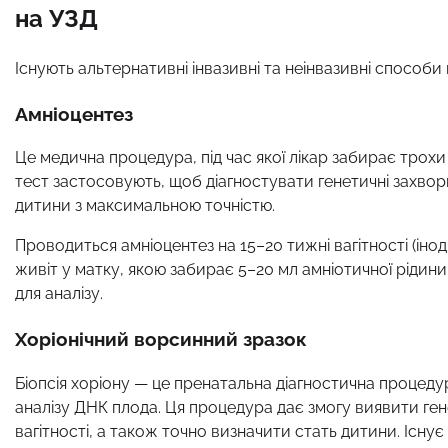
на УЗД
Існують альтернативні інвазивні та неінвазивні способи
Амніоцентез
Це медична процедура, під час якої лікар забирає трохи 
тест застосовують, щоб діагностувати генетичні захвор
дитини з максимальною точністю.
Проводиться амніоцентез на 15–20 тижні вагітності (інод
живіт у матку, якою забирає 5–20 мл амніотичної рідини,
для аналізу.
Хоріонічний ворсинний зразок
Біопсія хоріону — це пренатальна діагностична процедур
аналізу ДНК плода. Ця процедура дає змогу виявити ген
вагітності, а також точно визначити стать дитини. Існ