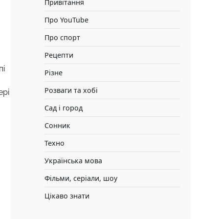
Привітання
Про YouTube
Про спорт
Рецепти
пі
Різне
Розваги та хобі
ері
Сад і город
Сонник
Техно
Українська мова
Фільми, серіали, шоу
Цікаво знати
а