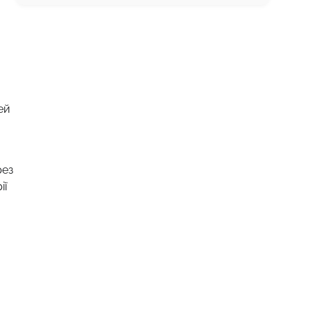
ей
рез
ії