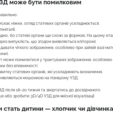
 УЗД може бути помилковим
равильно:
скає ніжки, огляд статевих органів ускладнюється.
ніталії.
адно, бо статеві органи ще схожі за формою. На цьому ета
ез випуклість, що згодом виявляється клітором).
 давати чіткого зображення, особливо при зайвій вазі мат
ини).
ист може помилитися у трактуванні зображення, особливо
вки без впевненості.
звитку статевих органів, які ускладнюють визначення.
виявляються мошонкою на пізнішому УЗД.
Д після 18–20 тижня та звертатись до досвідченого
е або зробити 3D/4D УЗД для якісної візуалізації
и стать дитини — хлопчик чи дівчинк