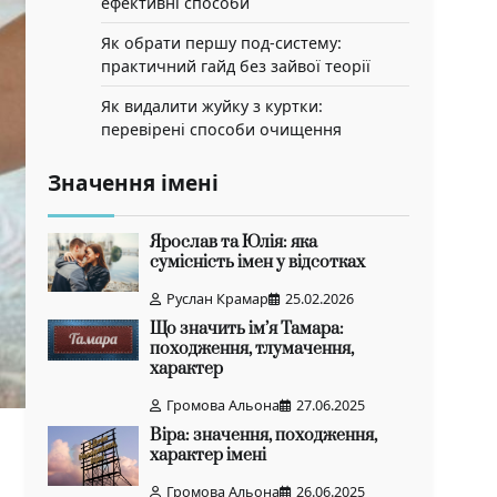
ефективні способи
Як обрати першу под-систему:
практичний гайд без зайвої теорії
Як видалити жуйку з куртки:
перевірені способи очищення
Значення імені
Ярослав та Юлія: яка
сумісність імен у відсотках
Руслан Крамар
25.02.2026
Що значить ім’я Тамара:
походження, тлумачення,
характер
Громова Альона
27.06.2025
Віра: значення, походження,
характер імені
Громова Альона
26.06.2025