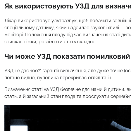
Як використовують УЗД для визначе
Лікар використовує ультразвук, щоб побачити зовнішні
спеціальному датчику, який надсилає звукові хвилі — в
моніторі. Положення плоду під час визначення статі ди
стискає ніжки, розпізнати стать складно.
Чи може УЗД показати помилковий
УЗД не дає 100% гарантії визначення, але дуже точне (о
погано видно, пуповина перекриває огляд та ін.
Визначення статі на УЗД безпечне для мами й дитини, 
стать, а й загальний стан плода та прослухати серцебит