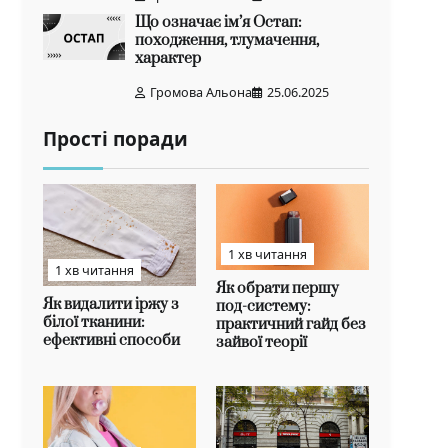
Що означає ім’я Остап:
походження, тлумачення,
характер
Громова Альона
25.06.2025
Прості поради
1 хв читання
1 хв читання
Як обрати першу
Як видалити іржу з
под-систему:
білої тканини:
практичний гайд без
ефективні способи
зайвої теорії