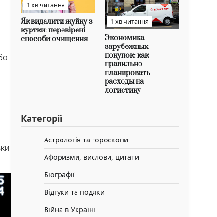
1 хв читання
Як видалити жуйку з
1 хв читання
куртки: перевірені
Экономика
способи очищення
зарубежных
покупок: как
бо
правильно
планировать
расходы на
логистику
Категорії
Астрологія та гороскопи
ьки
Афоризми, вислови, цитати
Біографії
Відгуки та подяки
Війна в Україні