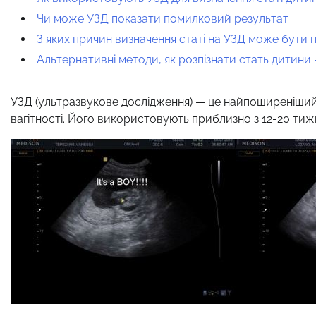
Чи може УЗД показати помилковий результат
З яких причин визначення статі на УЗД може бути
Альтернативні методи, як розпізнати стать дитини 
УЗД (ультразвукове дослідження) — це найпоширеніший і
вагітності. Його використовують приблизно з 12-20 тиж