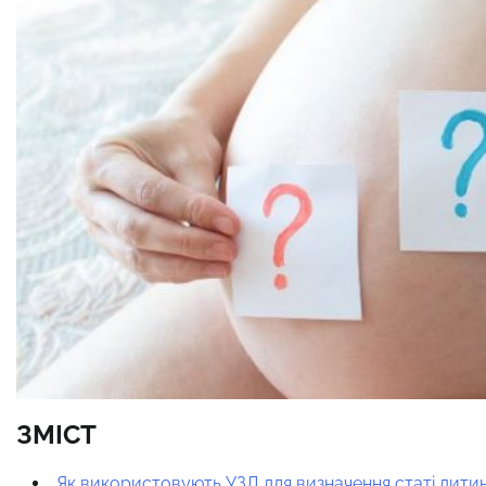
ЗМІСТ
Як використовують УЗД для визначення статі дити