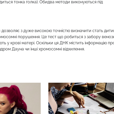
диться тонка голка). Обидва методи виконуються під
ий дозволяє з дуже високою точністю визначити стать дит
ромосомні порушення. Це тест що робиться з забору веноз
ть у крові матері. Оскільки ця ДНК містить інформацію пр
ром Дауна чи інші хромосомні відхилення.