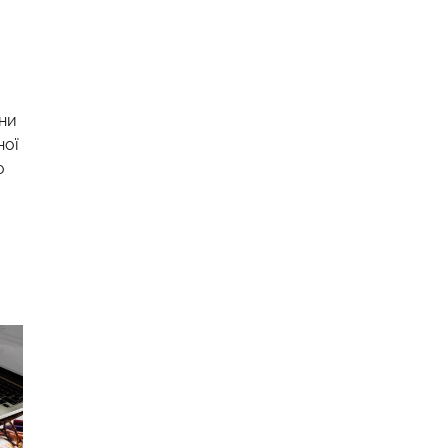
ини
ної
о