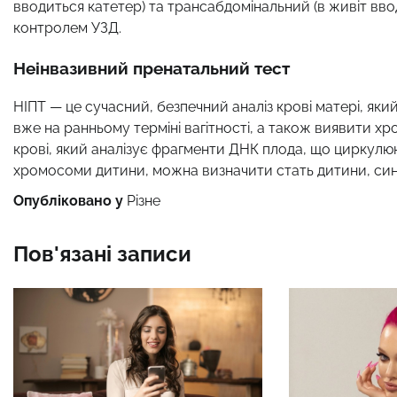
вводиться катетер) та трансабдомінальний (в живіт вво
контролем УЗД.
Неінвазивний пренатальний тест
НІПТ — це сучасний, безпечний аналіз крові матері, як
вже на ранньому терміні вагітності, а також виявити х
крові, який аналізує фрагменти ДНК плода, що циркулюю
хромосоми дитини, можна визначити стать дитини, синд
Опубліковано у
Різне
Пов'язані записи