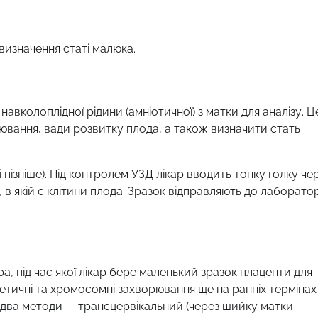
 визначення статі малюка.
навколоплідної рідини (амніотичної) з матки для аналізу. Ц
ювання, вади розвитку плода, а також визначити стать
і пізніше). Під контролем УЗД лікар вводить тонку голку че
 в якій є клітини плода. Зразок відправляють до лаборатор
а, під час якої лікар бере маленький зразок плаценти для
етичні та хромосомні захворювання ще на ранніх термінах
ує два методи — трансцервікальний (через шийку матки