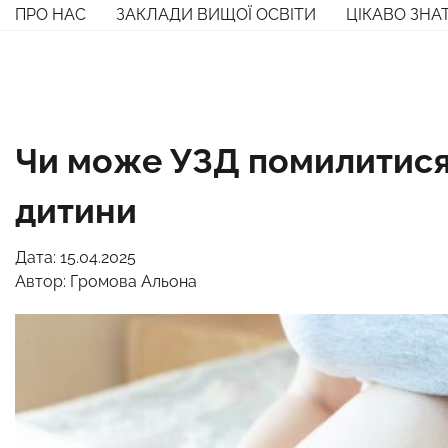
Перейти
ПРО НАС
ЗАКЛАДИ ВИЩОЇ ОСВІТИ
ЦІКАВО ЗНА
до
вмісту
Чи може УЗД помилитися 
дитини
Дата: 15.04.2025
Автор:
Громова Альона