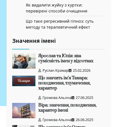
Як видалити жуйку з куртки:
перевірені способи очищення
Що таке регресивний гіпноз: суть
методу та терапевтичний ефект
Значення імені
Ярослав та Юлія: яка
сумісність імен у відсотках
Руслан Крамар
25.02.2026
Що значить ім’я Тамара:
походження, тлумачення,
характер
Громова Альона
27.06.2025
Віра: значення, походження,
характер імені
Громова Альона
26.06.2025