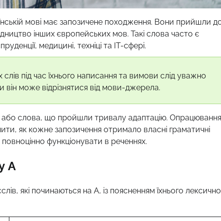
раїнській мові має запозичене походження. Вони прийшли д
редництво інших європейських мов. Такі слова часто є
денції, медицині, техніці та IT-сфері.
слів під час їхнього написання та вимови слід уважно
и він може відрізнятися від мови-джерела.
ції або слова, що пройшли тривалу адаптацію. Опрацюванн
чити, як кожне запозичення отримало власні граматичні
о повноцінно функціонувати в реченнях.
у А
ів, які починаються на А, із поясненням їхнього лексично