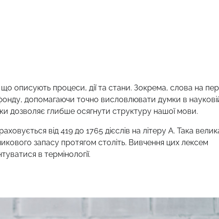
 що описують процеси, дії та стани. Зокрема, слова на пе
 фонду, допомагаючи точно висловлювати думки в наукові
фіки дозволяє глибше осягнути структуру нашої мови.
аховується від 419 до 1765 дієслів на літеру А. Така велик
никового запасу протягом століть. Вивчення цих лексем
туватися в термінології.