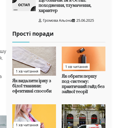
Що означає ім’я Остап:
походження, тлумачення,
характер
Громова Альона
25.06.2025
Прості поради
ршу
й,
1 хв читання
1 хв читання
Як обрати першу
а
Як видалити іржу з
под-систему:
білої тканини:
практичний гайд без
ефективні способи
зайвої теорії
1 хв читання