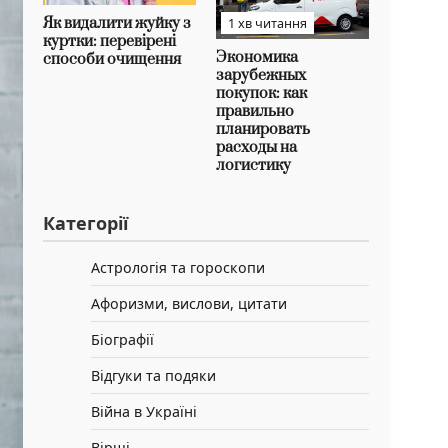
Як видалити жуйку з
1 хв читання
куртки: перевірені
Экономика
способи очищення
зарубежных
покупок: как
правильно
планировать
расходы на
логистику
Категорії
Астрологія та гороскопи
Афоризми, вислови, цитати
Біографії
Відгуки та подяки
Війна в Україні
Вірші