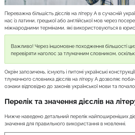
Переважна більшість дієслів на літеру А в сучасній ук
нас із латини, грецької або англійської мов через посе
міжнародними термінами, які використовуються в юриспру
Важливо! Через іншомовне походження більшості цих 
перевіряти наголос за тлумачним словником, оскільк
Окрім запозичень, існують і питомі українські конструк
тлумачного словника дієслів на літеру А дозволяє поба
ознаки відповідно до законів української мови та почал
Перелік та значення дієслів на літер
Нижче наведено детальний перелік найпоширеніших дієсл
значення для правильного використання в мовленні.