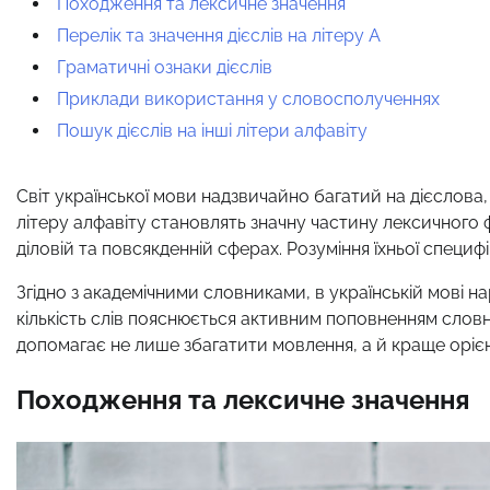
Походження та лексичне значення
Перелік та значення дієслів на літеру А
Граматичні ознаки дієслів
Приклади використання у словосполученнях
Пошук дієслів на інші літери алфавіту
Світ української мови надзвичайно багатий на дієслова,
літеру алфавіту становлять значну частину лексичного
діловій та повсякденній сферах. Розуміння їхньої специ
Згідно з академічними словниками, в українській мові нар
кількість слів пояснюється активним поповненням слов
допомагає не лише збагатити мовлення, а й краще орієн
Походження та лексичне значення