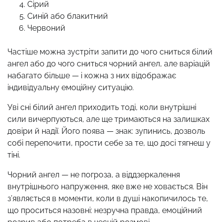
Сірий
Синій або блакитний
Червоний
Частіше можна зустріти запити до чого сниться білий
ангел або до чого сниться чорний ангел, але варіацій
набагато більше — і кожна з них відображає
індивідуальну емоційну ситуацію.
Уві сні білий ангел приходить тоді, коли внутрішні
сили вичерпуються, але ще тримаються на залишках
довіри й надії. Його поява — знак: зупинись, дозволь
собі перепочити, прости себе за те, що досі тягнеш у
тіні.
Чорний ангел — не погроза, а віддзеркалення
внутрішнього напруження, яке вже не ховається. Він
з’являється в моменти, коли в душі накопичилось те,
що проситься назовні: незручна правда, емоційний