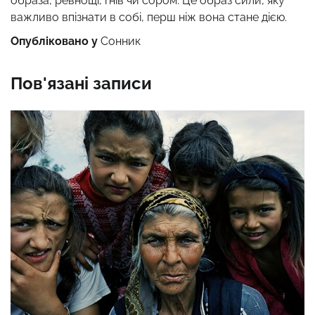
образа, ревнощі, гнів чи сором. Це образ сили, яку
важливо впізнати в собі, перш ніж вона стане дією.
Опубліковано у
Сонник
Пов'язані записи