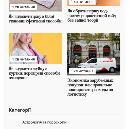
1 хв читання
1 хв читання
Як обрати першу под-
систему: практичний гайд
Як видалити іржу з білої
без зайвої теорії
тканини: ефективні способи
1 хв читання
Як видалити жуйку з
1 хв читання
куртки: перевірені способи
очищення
Экономика зарубежных
покупок: как правильно
планировать расходы на
логистику
Категорії
Астрологія та гороскопи