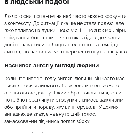
в людській подобі
До чого сниться ангел на небі часто можно зрозуміти
з контексту. До ситуації, яка ще не стала подією, але
вже впливає на думки. Небо у сні — це знак мрії, віри,
очікування. Ангел там — як натяк на ідею, до якої ви
досі не наважилися. Якщо ангел стоїть на землі, це
сигнал, що настав момент перевести внутрішнє у дію.
Наснився ангел у вигляді людини
Коли наснився ангел у вигляді людини, він часто має
риси когось знайомого або ж зовсім незнайомого,
але викликає довіру. Такий образ з’являється, коли
потрібно переглянути стосунки з кимось важливим
або прийняти пораду, яку ви ігнорували. У деяких
випадках це вказує на внутрішній голос,
замаскований під чийсь погляд збоку.