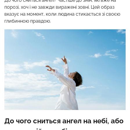
До чого сниться ангел? Частіше до змін, які вже на
порозі, хоч і не завжди виражені зовні. Цей образ
вказує на момент, коли людина стикається зі своєю
глибинною правдою.
До чого сниться ангел на небі, або