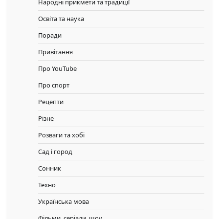
Народні прикмети та традиції
Освіта та наука
Поради
Привітання
Про YouTube
Про спорт
Рецепти
Різне
Розваги та хобі
Сад і город
Сонник
Техно
Українська мова
Фільми, серіали, шоу