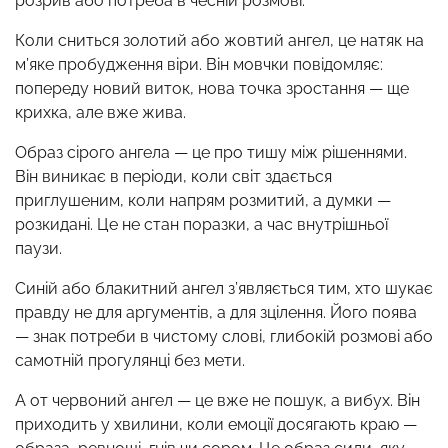
розрив або потреба в чесній розмові.
Коли сниться золотий або жовтий ангел, це натяк на
м’яке пробудження віри. Він мовчки повідомляє:
попереду новий виток, нова точка зростання — ще
крихка, але вже жива.
Образ сірого ангела — це про тишу між рішеннями.
Він виникає в періоди, коли світ здається
приглушеним, коли напрям розмитий, а думки —
розкидані. Це не стан поразки, а час внутрішньої
паузи.
Синій або блакитний ангел з’являється тим, хто шукає
правду не для аргументів, а для зцілення. Його поява
— знак потреби в чистому слові, глибокій розмові або
самотній прогулянці без мети.
А от червоний ангел — це вже не пошук, а вибух. Він
приходить у хвилини, коли емоції досягають краю —