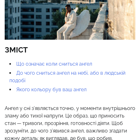
ЗМІСТ
Що означає коли сниться ангел
До чого сниться ангел на небі, або в людській
подобі
Якого кольору був ваш ангел
Ангел у сні з’являється точно, у моменти внутрішнього
зламу або тихої напруги. Це образ, що приносить
стан — тривоги, прозріння, готовності діяти. Щоб
зрозуміти, до чого з’явився ангел, важливо згадати
кожну деталь: як виглядав, де був, що робив.