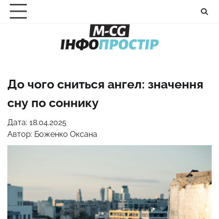
Перейти
до
вмісту
До чого сниться ангел: значення
сну по соннику
Дата: 18.04.2025
Автор:
Боженко Оксана