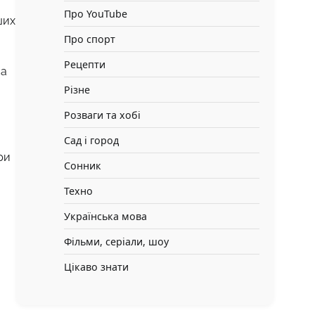
Про YouTube
ших
Про спорт
Рецепти
са
Різне
Розваги та хобі
Сад і город
ри
Сонник
Техно
Українська мова
Фільми, серіали, шоу
Цікаво знати