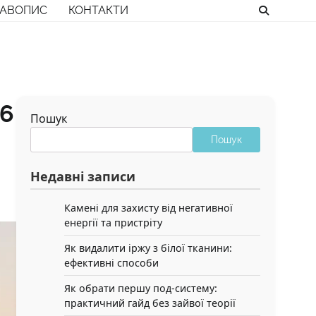
РАВОПИС
КОНТАКТИ
26
Пошук
Пошук
Недавні записи
Камені для захисту від негативної
енергії та пристріту
Як видалити іржу з білої тканини:
ефективні способи
Як обрати першу под-систему:
практичний гайд без зайвої теорії