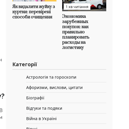
Як видалити жуйку з
1 хв читання
куртки: перевірені
Экономика
способи очищення
зарубежных
покупок: как
правильно
планировать
расходы на
логистику
н
Категорії
Астрологія та гороскопи
Афоризми, вислови, цитати
у?
Біографії
Відгуки та подяки
 В
м
Війна в Україні
Вірші