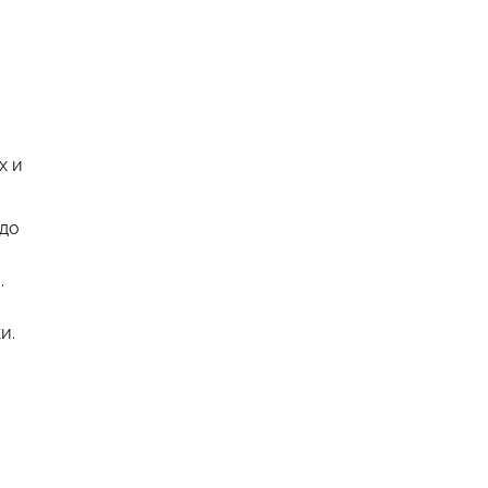
х и
 до
.
и.