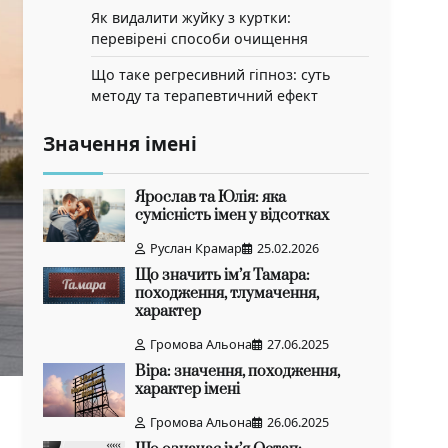
Як видалити жуйку з куртки:
перевірені способи очищення
Що таке регресивний гіпноз: суть
методу та терапевтичний ефект
Значення імені
Ярослав та Юлія: яка
сумісність імен у відсотках
Руслан Крамар
25.02.2026
Що значить ім’я Тамара:
походження, тлумачення,
характер
Громова Альона
27.06.2025
Віра: значення, походження,
характер імені
Громова Альона
26.06.2025