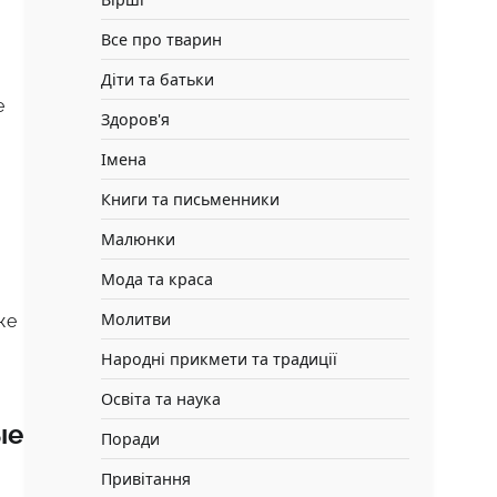
Все про тварин
Діти та батьки
е
Здоров'я
Імена
Книги та письменники
Малюнки
Мода та краса
Молитви
же
Народні прикмети та традиції
Освіта та наука
ые
Поради
Привітання