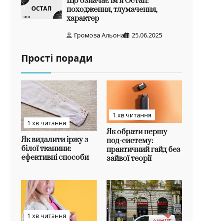
Що означає ім’я Остап:
походження, тлумачення,
характер
Громова Альона
25.06.2025
Прості поради
1 хв читання
1 хв читання
Як обрати першу
Як видалити іржу з
под-систему:
білої тканини:
практичний гайд без
ефективні способи
зайвої теорії
1 хв читання