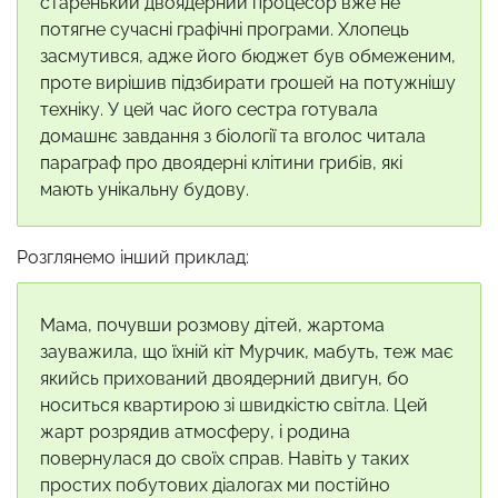
старенький двоядерний процесор вже не
потягне сучасні графічні програми. Хлопець
засмутився, адже його бюджет був обмеженим,
проте вирішив підзбирати грошей на потужнішу
техніку. У цей час його сестра готувала
домашнє завдання з біології та вголос читала
параграф про двоядерні клітини грибів, які
мають унікальну будову.
Розглянемо інший приклад:
Мама, почувши розмову дітей, жартома
зауважила, що їхній кіт Мурчик, мабуть, теж має
якийсь прихований двоядерний двигун, бо
носиться квартирою зі швидкістю світла. Цей
жарт розрядив атмосферу, і родина
повернулася до своїх справ. Навіть у таких
простих побутових діалогах ми постійно