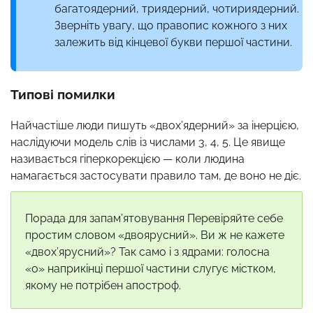
багатоядерний, триядерний, чотириядерний.
Зверніть увагу, що правопис кожного з них
залежить від кінцевої букви першої частини.
Типові помилки
Найчастіше люди пишуть «двох’ядерний» за інерцією,
наслідуючи модель слів із числами 3, 4, 5. Це явище
називається гіперкорекцією — коли людина
намагається застосувати правило там, де воно не діє.
Порада для запам’ятовування Перевіряйте себе
простим словом «двоярусний». Ви ж не кажете
«двох’ярусний»? Так само і з ядрами: голосна
«о» наприкінці першої частини слугує містком,
якому не потрібен апостроф.