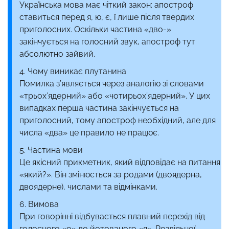
Українська мова має чіткий закон: апостроф
ставиться перед я, ю, є, ї лише після твердих
приголосних. Оскільки частина «дво-»
закінчується на голосний звук, апостроф тут
абсолютно зайвий.
Чому виникає плутанина
Помилка з’являється через аналогію зі словами
«трьох’ядерний» або «чотирьох’ядерний». У цих
випадках перша частина закінчується на
приголосний, тому апостроф необхідний, але для
числа «два» це правило не працює.
Частина мови
Це якісний прикметник, який відповідає на питання
«який?». Він змінюється за родами (двоядерна,
двоядерне), числами та відмінками.
Вимова
При говорінні відбувається плавний перехід від
голосного «о» до йотованого «я». Роздільної