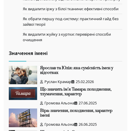
Як видалити іржу з білої тканини: ефективні способи
Як обрати першу под-систему: практичний гайд без
зайвої теорії
Як видалити жуйку з куртки: перевірені способи
очищення
Значення імені
Ярослав та Юлія: яка сумісність імен у
відсотках
Руслан Крамар
25.02.2026
Що значить ім’я Тамара: походження,
тлумачення, характер
Громова Альона
27.06.2025
Віра: значення, походження, характер
імені
Громова Альона
26.06.2025