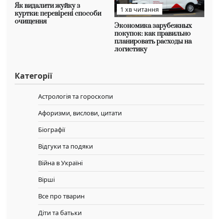
Як видалити жуйку з
1 хв читання
куртки: перевірені способи
очищення
Экономика зарубежных
покупок: как правильно
планировать расходы на
логистику
Категорії
Астрологія та гороскопи
Афоризми, вислови, цитати
Біографії
Відгуки та подяки
Війна в Україні
Вірші
Все про тварин
Діти та батьки