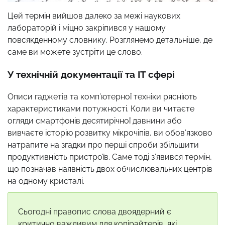
Цей термін вийшов далеко за межі наукових
лабораторій і міцно закріпився у нашому
повсякденному словнику. Розглянемо детальніше, де
саме ви можете зустріти це слово.
У технічній документації та IT сфері
Описи гаджетів та комп’ютерної техніки рясніють
характеристиками потужності. Коли ви читаєте
огляди смартфонів десятирічної давнини або
вивчаєте історію розвитку мікрочіпів, ви обов’язково
натрапите на згадки про перші спроби збільшити
продуктивність пристроїв. Саме тоді з’явився термін,
що позначав наявність двох обчислювальних центрів
на одному кристалі.
Сьогодні правопис слова двоядерний є
критично важливим для копірайтерів, які