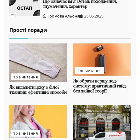
Що означає ім’я Остап: походження,
тлумачення, характер
Громова Альона
25.06.2025
Прості поради
1 хв читання
1 хв читання
Як обрати першу под-
систему: практичний гайд
Як видалити іржу з білої
без зайвої теорії
тканини: ефективні способи
1 хв читання