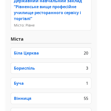
Державний навчальний заклад
“Рівненське вище професійне
училище ресторанного сервісу і
торгівлі”
Місто: Рівне
Міста
Біла Церква
20
Бориспіль
3
Буча
1
Вінниця
55