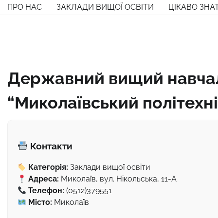
Перейти
ПРО НАС
ЗАКЛАДИ ВИЩОЇ ОСВІТИ
ЦІКАВО ЗНА
до
вмісту
Державний вищий навча
“Миколаївський політехн
Контакти
Категорія:
Заклади вищої освіти
Адреса:
Миколаїв, вул. Нікольська, 11-А
Телефон:
(0512)379551
Місто:
Миколаїв