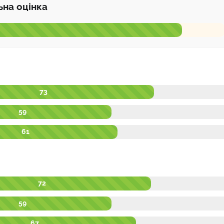
ьна оцінка
73
59
61
72
59
67