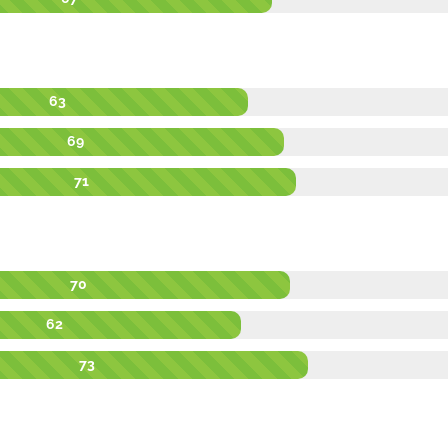
63
69
71
70
62
73