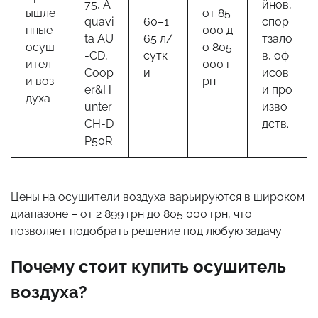
75, A
йнов,
ышле
от 85
quavi
60–1
спор
нные
000 д
ta AU
65 л/
тзало
осуш
о 805
-CD,
сутк
в, оф
ител
000 г
Coop
и
исов
и воз
рн
er&H
и про
духа
unter
изво
CH-D
дств.
P50R
Цены на осушители воздуха варьируются в широком
диапазоне – от 2 899 грн до 805 000 грн, что
позволяет подобрать решение под любую задачу.
Почему стоит купить осушитель
воздуха?