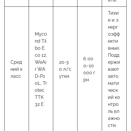
Тихи
е и э
нерг
Myco
оэфф
nd Tii
екти
bo E
вные.
co 12,
Подд
6 00
Сред
WeAi
20-3
ержи
0–10
ний к
r WA
0 л/с
вают
000 г
ласс
D-P1
утки
авто
рн
0L, Tr
мати
otec
ческ
TTK
ий ко
32 E
нтро
ль вл
ажно
сти.