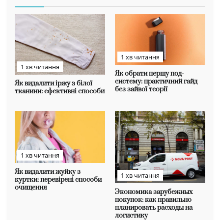
1 хв читання
1 хв читання
Як обрати першу под-
систему: практичний гайд
Як видалити іржу з білої
без зайвої теорії
тканини: ефективні способи
1 хв читання
Як видалити жуйку з
1 хв читання
куртки: перевірені способи
очищення
Экономика зарубежных
покупок: как правильно
планировать расходы на
логистику