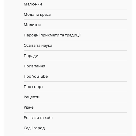
Малюнки
Мода та краса
Молитви
Народні прикмети та традиції
Освіта та наука
Поради
Привітання
Про YouTube
Про спорт
Рецепти
Різне
Розваги та хобі
Сад і город