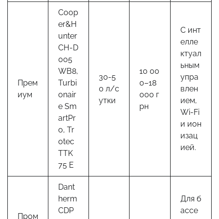
Coop
er&H
С инт
unter
елле
CH-D
ктуал
005
ьным
WB8,
10 00
30-5
упра
Прем
Turbi
0–18
0 л/с
влен
иум
onair
000 г
утки
ием,
e Sm
рн
Wi-Fi
artPr
и ион
o, Tr
изац
otec
ией.
TTK
75 E
Dant
herm
Для б
CDP
ассе
Пром