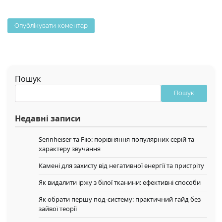
Пошук
Пошук
Недавні записи
Sennheiser та Fiio: порівняння популярних серій та
характеру звучання
Камені для захисту від негативної енергії та пристріту
Як видалити іржу з білої тканини: ефективні способи
Як обрати першу под-систему: практичний гайд без
зайвої теорії