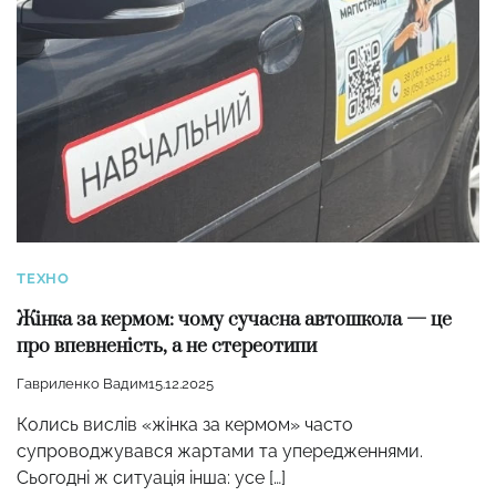
ТЕХНО
Жінка за кермом: чому сучасна автошкола — це
про впевненість, а не стереотипи
Гавриленко Вадим
15.12.2025
Колись вислів «жінка за кермом» часто
супроводжувався жартами та упередженнями.
Сьогодні ж ситуація інша: усе […]