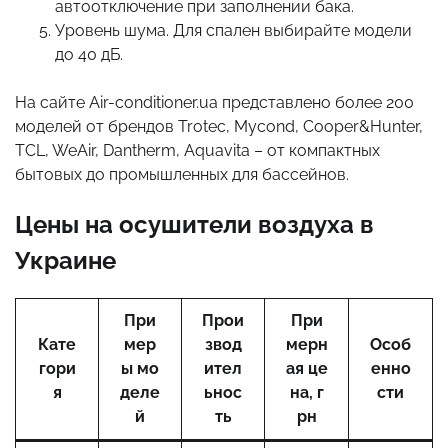
автоотключение при заполнении бака.
Уровень шума. Для спален выбирайте модели
до 40 дБ.
На сайте Air-conditioner.ua представлено более 200
моделей от брендов Trotec, Mycond, Cooper&Hunter,
TCL, WeAir, Dantherm, Aquavita – от компактных
бытовых до промышленных для бассейнов.
Цены на осушители воздуха в
Украине
При
Прои
При
Кате
мер
звод
мерн
Особ
гори
ы мо
ител
ая це
енно
я
деле
ьнос
на, г
сти
й
ть
рн