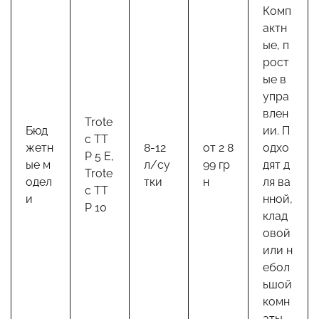
Комп
актн
ые, п
рост
ые в
упра
влен
Trote
Бюд
ии. П
c TT
жетн
8-12
от 2 8
одхо
P 5 E,
ые м
л/су
99 гр
дят д
Trote
одел
тки
н
ля ва
c TT
и
нной,
P 10
клад
овой
или н
ебол
ьшой
комн
аты.