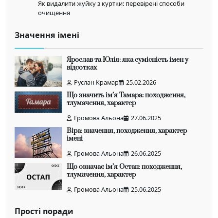
Як видалити жуйку з куртки: перевірені способи
очищення
Значення імені
Ярослав та Юлія: яка сумісність імен у
відсотках
Руслан Крамар
25.02.2026
Що значить ім’я Тамара: походження,
тлумачення, характер
Громова Альона
27.06.2025
Віра: значення, походження, характер
імені
Громова Альона
26.06.2025
Що означає ім’я Остап: походження,
тлумачення, характер
Громова Альона
25.06.2025
Прості поради