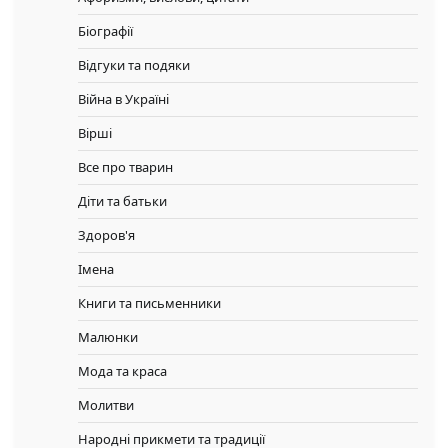
Біографії
Відгуки та подяки
Війна в Україні
Вірші
Все про тварин
Діти та батьки
Здоров'я
Імена
Книги та письменники
Малюнки
Мода та краса
Молитви
Народні прикмети та традиції