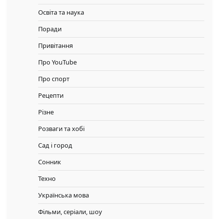
Освіта та наука
Поради
Привітання
Про YouTube
Про спорт
Рецепти
Різне
Розваги та хобі
Сад і город
Сонник
Техно
Українська мова
Фільми, серіали, шоу