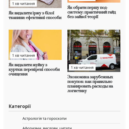
1 хв читання
Як обрати першу под-
систему: практичний гайд
Як видалити іржу з білої
без зайвої теорії
тканини: ефективні способи
1 хв читання
Як видалити жуйку з
1 хв читання
куртки: перевірені способи
очищення
Экономика зарубежных
покупок: как правильно
планировать расходы на
логистику
Категорії
Астрологія та гороскопи
Афоризми, вислови, цитати