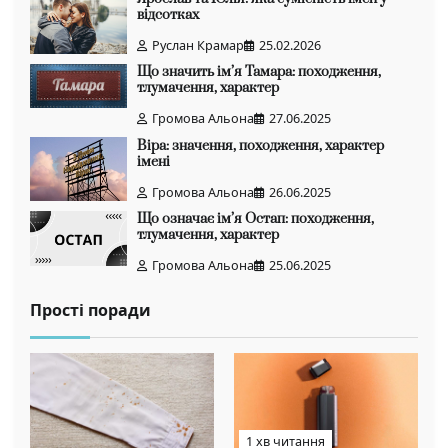
відсотках
Руслан Крамар
25.02.2026
Що значить ім’я Тамара: походження,
тлумачення, характер
Громова Альона
27.06.2025
Віра: значення, походження, характер
імені
Громова Альона
26.06.2025
Що означає ім’я Остап: походження,
тлумачення, характер
Громова Альона
25.06.2025
Прості поради
1 хв читання