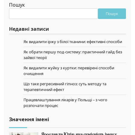
Пошук
Пошук
Недавні записи
Як видалити іржу з білої тканини: ефективні способи
Як обрати першу под-систему: практичний гайд без
зайвої теорії
Як видалити жуйку з куртки: перевірені способи
очищення
Що таке регресивний гіпноз: суть методу та
терапевтичний ефект
Працевлаштування лікарів у Польщі – з чого
розпочати процес
Значення імені
Ярослав та Юлія: яка сумісність імен у