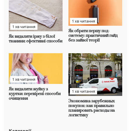
1 хв читання
1 хв читання
Як обрати першу под-
систему: практичний гайд
Як видалити іржу з білої
без зайвої теорії
тканини: ефективні способи
1 хв читання
Як видалити жуйку з
1 хв читання
куртки: перевірені способи
очищення
Экономика зарубежных
покупок: как правильно
планировать расходы на
логистику