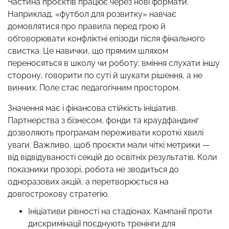
Частина проєктів працює через нові формати.
Наприклад, «футбол для розвитку» навчає
домовлятися про правила перед грою й
обговорювати конфліктні епізоди після фінального
свистка. Це навички, що прямим шляхом
переносяться в школу чи роботу: вміння слухати іншу
сторону, говорити по суті й шукати рішення, а не
винних. Поле стає педагогічним простором.
Значення має і фінансова стійкість ініціатив.
Партнерства з бізнесом, фонди та краудфандинг
дозволяють програмам переживати короткі хвилі
уваги. Важливо, щоб проєкти мали чіткі метрики —
від відвідуваності секцій до освітніх результатів. Коли
показники прозорі, робота не зводиться до
одноразових акцій, а перетворюється на
довгострокову стратегію.
Ініціативи рівності на стадіонах. Кампанії проти
дискримінації поєднують тренінги для