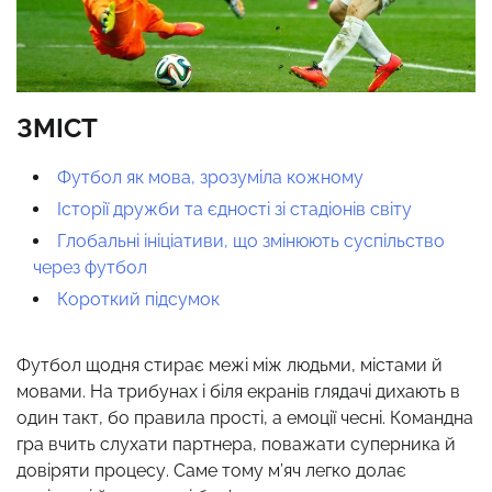
ЗМІСТ
Футбол як мова, зрозуміла кожному
Історії дружби та єдності зі стадіонів світу
Глобальні ініціативи, що змінюють суспільство
через футбол
Короткий підсумок
Футбол щодня стирає межі між людьми, містами й
мовами. На трибунах і біля екранів глядачі дихають в
один такт, бо правила прості, а емоції чесні. Командна
гра вчить слухати партнера, поважати суперника й
довіряти процесу. Саме тому м’яч легко долає