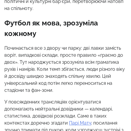
політичні й культурні бар’єри, перетворюючи натовп
на спільноту.
Футбол як мова, зрозуміла
кожному
Починається все з двору чи парку: дві лавки замість
воріт, випадкові склади, просте правило «граємо до
двох». Тут народжується зрозуміла всім граматика
рухів і намірів. Коли темп збігається, люди різного віку
й досвіду швидко знаходять спільну хвилю. Цей
універсальний код потім легко переноситься на
стадіони та фан-зони.
У повсякденних трансляціях орієнтуватися
допомагають нейтральні довідники — календарі,
статистика, довідкові розклади. Саме в таких
контекстах доречно згадати
Парі Матч
: посилання
зручно тримати під рукою, коли узгоджуєш зустрічі з