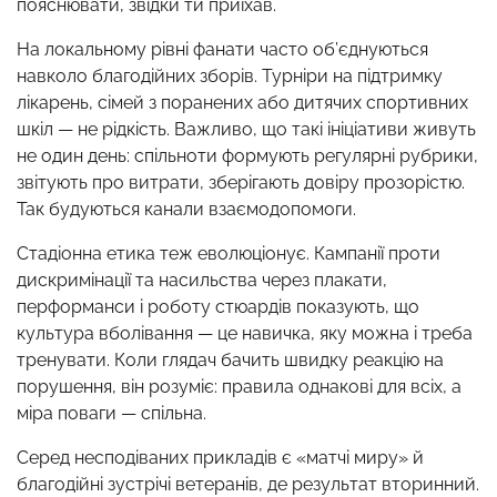
пояснювати, звідки ти приїхав.
На локальному рівні фанати часто об’єднуються
навколо благодійних зборів. Турніри на підтримку
лікарень, сімей з поранених або дитячих спортивних
шкіл — не рідкість. Важливо, що такі ініціативи живуть
не один день: спільноти формують регулярні рубрики,
звітують про витрати, зберігають довіру прозорістю.
Так будуються канали взаємодопомоги.
Стадіонна етика теж еволюціонує. Кампанії проти
дискримінації та насильства через плакати,
перформанси і роботу стюардів показують, що
культура вболівання — це навичка, яку можна і треба
тренувати. Коли глядач бачить швидку реакцію на
порушення, він розуміє: правила однакові для всіх, а
міра поваги — спільна.
Серед несподіваних прикладів є «матчі миру» й
благодійні зустрічі ветеранів, де результат вторинний.