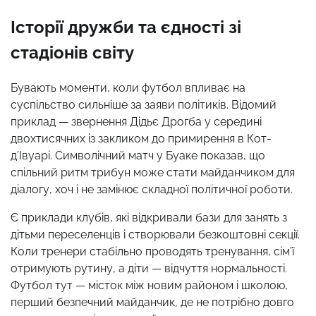
Історії дружби та єдності зі
стадіонів світу
Бувають моменти, коли футбол впливає на
суспільство сильніше за заяви політиків. Відомий
приклад — звернення Дідьє Дрогба у середині
двохтисячних із закликом до примирення в Кот-
д’Івуарі. Символічний матч у Буаке показав, що
спільний ритм трибун може стати майданчиком для
діалогу, хоч і не замінює складної політичної роботи.
Є приклади клубів, які відкривали бази для занять з
дітьми переселенців і створювали безкоштовні секції.
Коли тренери стабільно проводять тренування, сім’ї
отримують рутину, а діти — відчуття нормальності.
Футбол тут — місток між новим районом і школою,
перший безпечний майданчик, де не потрібно довго