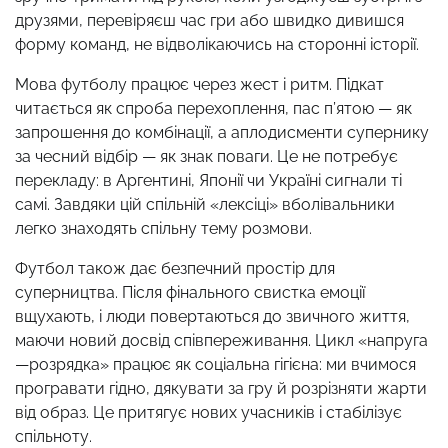
друзями, перевіряєш час гри або швидко дивишся
форму команд, не відволікаючись на сторонні історії.
Мова футболу працює через жест і ритм. Підкат
читається як спроба перехоплення, пас п’ятою — як
запрошення до комбінації, а аплодисменти супернику
за чесний відбір — як знак поваги. Це не потребує
перекладу: в Аргентині, Японії чи Україні сигнали ті
самі. Завдяки цій спільній «лексіці» вболівальники
легко знаходять спільну тему розмови.
Футбол також дає безпечний простір для
суперництва. Після фінального свистка емоції
вщухають, і люди повертаються до звичного життя,
маючи новий досвід співпереживання. Цикл «напруга
—розрядка» працює як соціальна гігієна: ми вчимося
програвати гідно, дякувати за гру й розрізняти жарти
від образ. Це притягує нових учасників і стабілізує
спільноту.