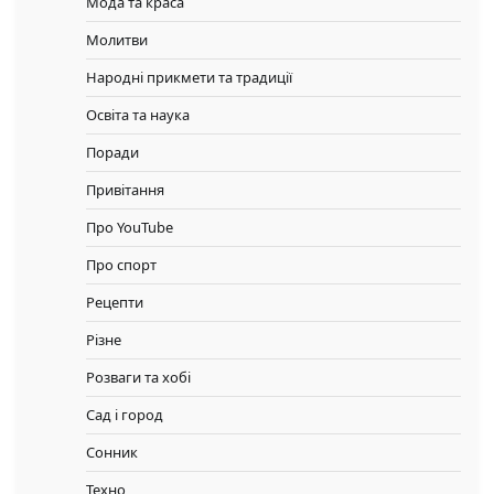
Мода та краса
Молитви
Народні прикмети та традиції
Освіта та наука
Поради
Привітання
Про YouTube
Про спорт
Рецепти
Різне
Розваги та хобі
Сад і город
Сонник
Техно