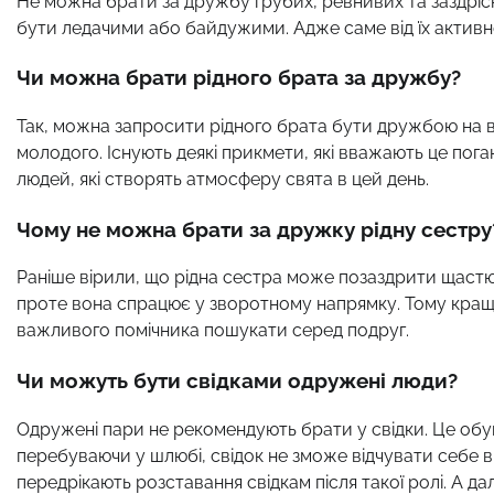
Не можна брати за дружбу грубих, ревнивих та заздріс
бути ледачими або байдужими. Адже саме від їх активно
Чи можна брати рідного брата за дружбу?
Так, можна запросити рідного брата бути дружбою на в
молодого. Існують деякі прикмети, які вважають це пог
людей, які створять атмосферу свята в цей день.
Чому не можна брати за дружку рідну сестру
Раніше вірили, що рідна сестра може позаздрити щастю 
проте вона спрацює у зворотному напрямку. Тому краще
важливого помічника пошукати серед подруг.
Чи можуть бути свідками одружені люди?
Одружені пари не рекомендують брати у свідки. Це обу
перебуваючи у шлюбі, свідок не зможе відчувати себе в
передрікають розставання свідкам після такої ролі. А 