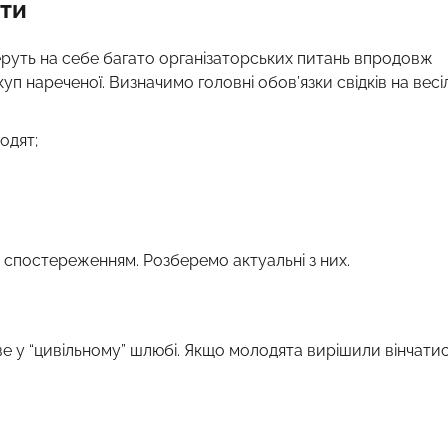
ати
 беруть на себе багато організаторських питань впродовж
уп нареченої. Визначимо головні обов’язки свідків на весіл
одят;
 спостереженням. Розберемо актуальні з них.
ве у “цивільному” шлюбі. Якщо молодята вирішили вінчатис