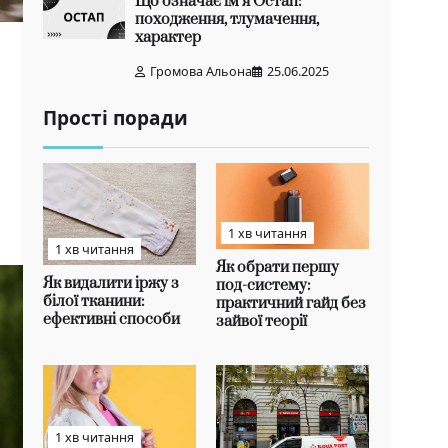
Що означає ім’я Остап:
походження, тлумачення,
характер
Громова Альона
25.06.2025
Прості поради
1 хв читання
1 хв читання
Як обрати першу
Як видалити іржу з
под-систему:
білої тканини:
практичний гайд без
ефективні способи
зайвої теорії
1 хв читання