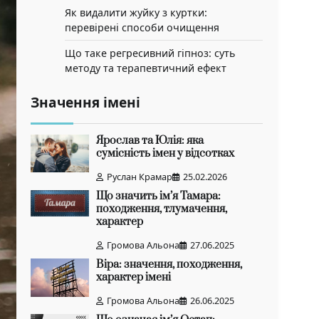
Як видалити жуйку з куртки:
перевірені способи очищення
Що таке регресивний гіпноз: суть
методу та терапевтичний ефект
Значення імені
Ярослав та Юлія: яка
сумісність імен у відсотках
Руслан Крамар
25.02.2026
Що значить ім’я Тамара:
походження, тлумачення,
характер
Громова Альона
27.06.2025
Віра: значення, походження,
характер імені
Громова Альона
26.06.2025