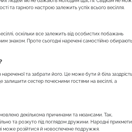
них людей які не бажають молодим щастя. Свідкам не мо
сті та гарного настрою залежить успіх всього весілля.
есіллі, оскільки все залежить від особистих побажань
аним знаком. Проте сьогодні наречені самостійно обирают
?
нареченої та забрати його. Це може бути й біла заздрість
 залишити сестер почесними гостями на весіллі, а
мовлено декількома причинами та нюансами. Так,
ільно та розкуто під поглядом дружини. Народні прикмети
далі може розійтися й новоспечене подружжя.