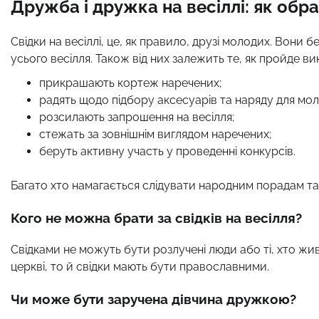
Дружба і дружка на весіллі: як обр
Свідки на весіллі, це, як правило, друзі молодих. Вони
усього весілля. Також від них залежить те, як пройде вик
прикрашають кортеж наречених;
радять щодо підбору аксесуарів та наряду для мол
розсилають запрошення на весілля;
стежать за зовнішнім виглядом наречених;
беруть активну участь у проведенні конкурсів.
Багато хто намагається слідувати народним порадам та
Кого не можна брати за свідків на весілля?
Свідками не можуть бути розлучені люди або ті, хто жи
церкві, то й свідки мають бути православними.
Чи може бути заручена дівчина дружкою?