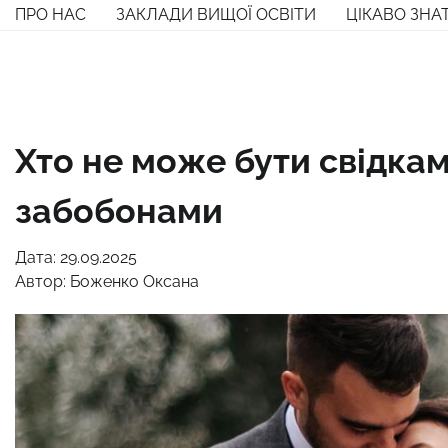
Перейти
ПРО НАС
ЗАКЛАДИ ВИЩОЇ ОСВІТИ
ЦІКАВО ЗНА
до
вмісту
Хто не може бути свідкам
забобонами
Дата: 29.09.2025
Автор:
Боженко Оксана