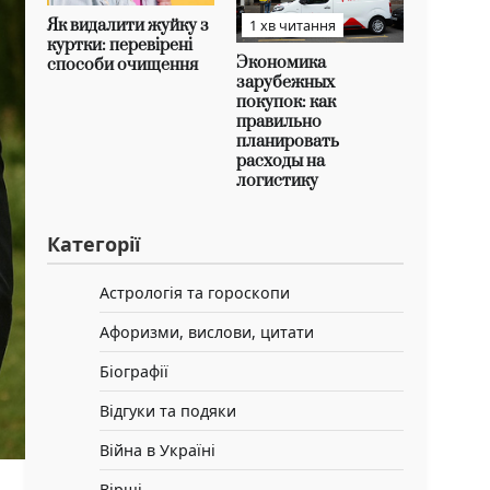
Як видалити жуйку з
1 хв читання
куртки: перевірені
Экономика
способи очищення
зарубежных
покупок: как
правильно
планировать
расходы на
логистику
Категорії
Астрологія та гороскопи
Афоризми, вислови, цитати
Біографії
Відгуки та подяки
Війна в Україні
Вірші