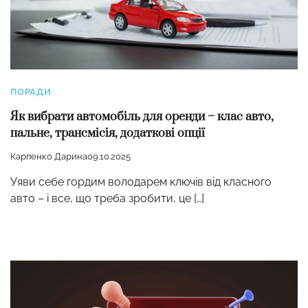
ПОРАДИ
Як вибрати автомобіль для оренди – клас авто,
пальне, трансмісія, додаткові опції
Карпенко Дарина
09.10.2025
Уяви себе гордим володарем ключів від класного
авто – і все, що треба зробити, це […]