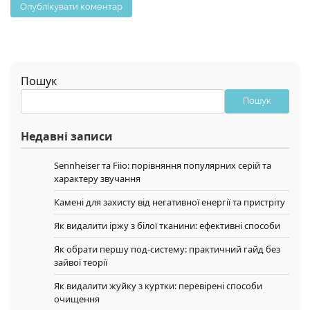
Пошук
Пошук
Недавні записи
Sennheiser та Fiio: порівняння популярних серій та
характеру звучання
Камені для захисту від негативної енергії та пристріту
Як видалити іржу з білої тканини: ефективні способи
Як обрати першу под-систему: практичний гайд без
зайвої теорії
Як видалити жуйку з куртки: перевірені способи
очищення