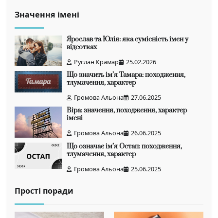
Значення імені
Ярослав та Юлія: яка сумісність імен у
відсотках
Руслан Крамар
25.02.2026
Що значить ім’я Тамара: походження,
тлумачення, характер
Громова Альона
27.06.2025
Віра: значення, походження, характер
імені
Громова Альона
26.06.2025
Що означає ім’я Остап: походження,
тлумачення, характер
Громова Альона
25.06.2025
Прості поради