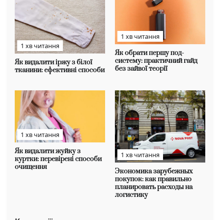
1 хв читання
1 хв читання
Як обрати першу под-
систему: практичний гайд
Як видалити іржу з білої
без зайвої теорії
тканини: ефективні способи
1 хв читання
Як видалити жуйку з
1 хв читання
куртки: перевірені способи
очищення
Экономика зарубежных
покупок: как правильно
планировать расходы на
логистику