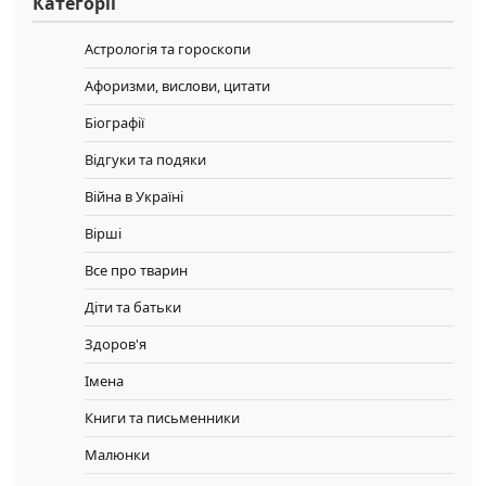
Категорії
Астрологія та гороскопи
Афоризми, вислови, цитати
Біографії
Відгуки та подяки
Війна в Україні
Вірші
Все про тварин
Діти та батьки
Здоров'я
Імена
Книги та письменники
Малюнки