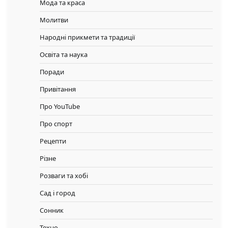
Мода та краса
Молитви
Народні прикмети та традиції
Освіта та наука
Поради
Привітання
Про YouTube
Про спорт
Рецепти
Різне
Розваги та хобі
Сад і город
Сонник
Техно