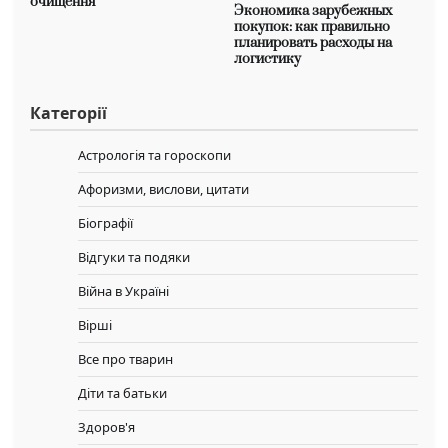
очищення
Экономика зарубежных
покупок: как правильно
планировать расходы на
логистику
Категорії
Астрологія та гороскопи
Афоризми, вислови, цитати
Біографії
Відгуки та подяки
Війна в Україні
Вірші
Все про тварин
Діти та батьки
Здоров'я