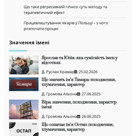
Що таке регресивний гіпноз: суть методу та
терапевтичний ефект
Працевлаштування лікарів у Польщі – з чого
розпочати процес
Значення імені
Ярослав та Юлія: яка сумісність імен у
відсотках
Руслан Крамар
25.02.2026
Що значить ім’я Тамара: походження,
тлумачення, характер
Громова Альона
27.06.2025
Віра: значення, походження, характер
імені
Громова Альона
26.06.2025
Що означає ім’я Остап: походження,
тлумачення, характер