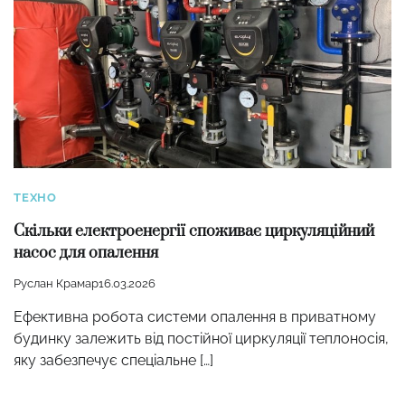
ТЕХНО
Скільки електроенергії споживає циркуляційний
насос для опалення
Руслан Крамар
16.03.2026
Ефективна робота системи опалення в приватному
будинку залежить від постійної циркуляції теплоносія,
яку забезпечує спеціальне […]