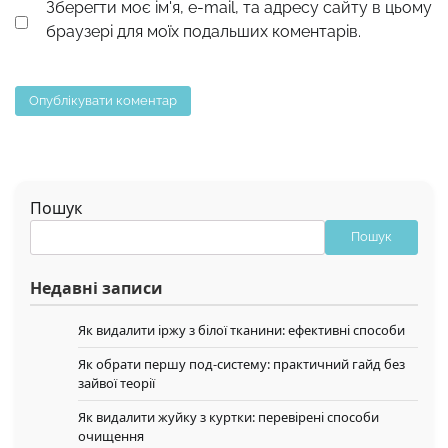
Зберегти моє ім'я, e-mail, та адресу сайту в цьому
браузері для моїх подальших коментарів.
Пошук
Пошук
Недавні записи
Як видалити іржу з білої тканини: ефективні способи
Як обрати першу под-систему: практичний гайд без
зайвої теорії
Як видалити жуйку з куртки: перевірені способи
очищення