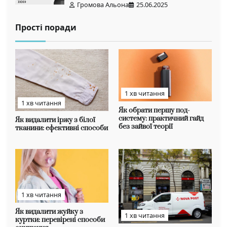
Громова Альона
25.06.2025
Прості поради
1 хв читання
1 хв читання
Як обрати першу под-
систему: практичний гайд
Як видалити іржу з білої
без зайвої теорії
тканини: ефективні способи
1 хв читання
Як видалити жуйку з
1 хв читання
куртки: перевірені способи