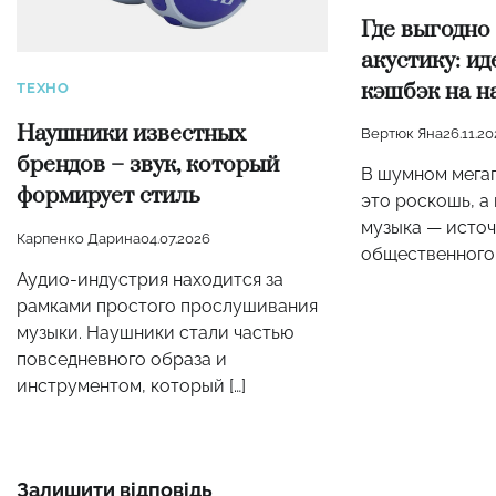
Где выгодно
акустику: и
кэшбэк на 
ТЕХНО
Наушники известных
Вертюк Яна
26.11.2
брендов – звук, который
В шумном мега
формирует стиль
это роскошь, а
музыка — источ
Карпенко Дарина
04.07.2026
общественного 
Аудио-индустрия находится за
рамками простого прослушивания
музыки. Наушники стали частью
повседневного образа и
инструментом, который […]
Залишити відповідь