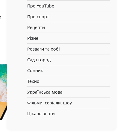
Про YouTube
Про спорт
м
Рецепти
Різне
Розваги та хобі
Сад і город
Сонник
Техно
Українська мова
Фільми, серіали, шоу
Цікаво знати