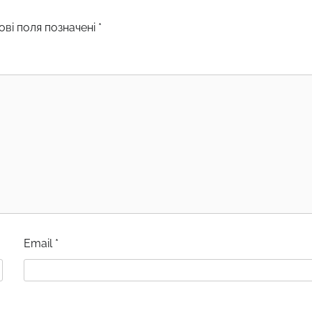
ові поля позначені
*
Email
*