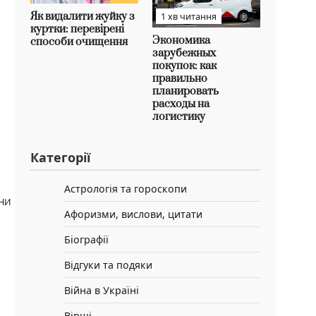
Як видалити жуйку з
1 хв читання
куртки: перевірені
Экономика
способи очищення
зарубежных
покупок: как
правильно
планировать
расходы на
логистику
Категорії
Астрологія та гороскопи
ни
Афоризми, вислови, цитати
Біографії
Відгуки та подяки
Війна в Україні
Вірші