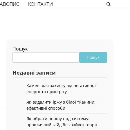
РАВОПИС
КОНТАКТИ
Пошук
Пошук
Недавні записи
Камені для захисту від негативної
енергії та пристріту
Як видалити іржу з білої тканини:
ефективні способи
Як обрати першу под-систему:
практичний гайд без зайвої теорії