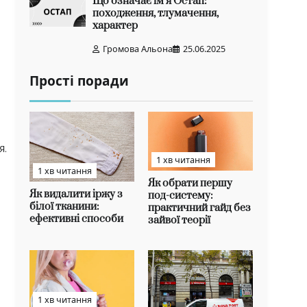
Що означає ім’я Остап:
походження, тлумачення,
характер
Громова Альона
25.06.2025
Прості поради
я.
1 хв читання
1 хв читання
Як обрати першу
Як видалити іржу з
под-систему:
білої тканини:
практичний гайд без
ефективні способи
зайвої теорії
1 хв читання