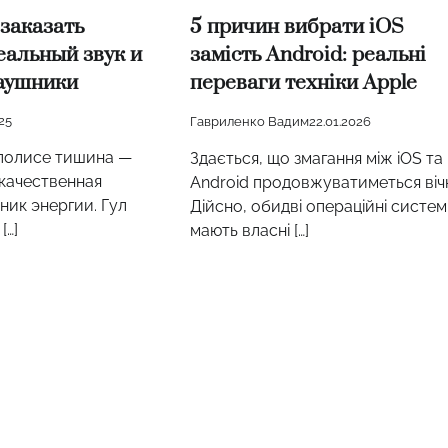
 заказать
5 причин вибрати iOS
деальный звук и
замість Android: реальні
наушники
переваги техніки Apple
025
Гавриленко Вадим
22.01.2026
полисе тишина —
Здається, що змагання між iOS та
 качественная
Android продовжуватиметься віч
ник энергии. Гул
Дійсно, обидві операційні систе
[…]
мають власні […]