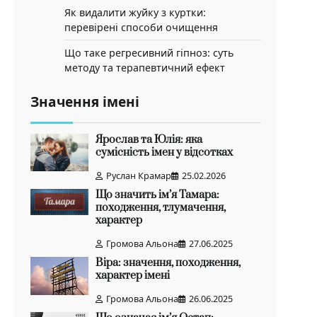
Як видалити жуйку з куртки:
перевірені способи очищення
Що таке регресивний гіпноз: суть
методу та терапевтичний ефект
Значення імені
Ярослав та Юлія: яка
сумісність імен у відсотках
Руслан Крамар
25.02.2026
Що значить ім’я Тамара:
походження, тлумачення,
характер
Громова Альона
27.06.2025
Віра: значення, походження,
характер імені
Громова Альона
26.06.2025