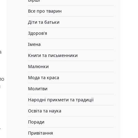
Все про тварин
Діти та батьки
Здоров'я
Імена
a
Книги та письменники
Малюнки
Мода та краса
по
и
Молитви
Народні прикмети та традиції
Освіта та наука
Поради
е
Привітання