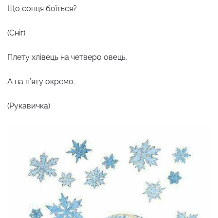
Що сонця боїться?
(Сніг)
Плету хлівець на четверо овець,
А на п’яту окремо.
(Рукавичка)