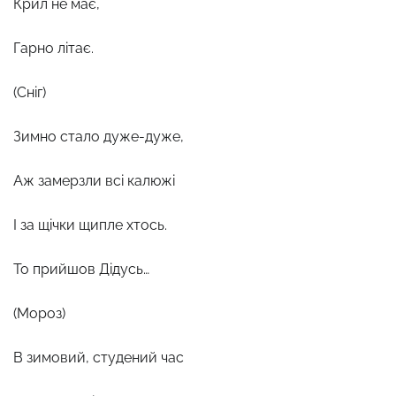
Крил не має,
Гарно літає.
(Сніг)
Зимно стало дуже-дуже,
Аж замерзли всі калюжі
І за щічки щипле хтось.
То прийшов Дідусь…
(Мороз)
В зимовий, студений час