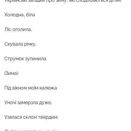
Українські загадки про зиму, які сподобаються дітям:
Холодна, біла
Ліс оголила,
Скувала річку,
Струмок зупинила
(Зима)
Під вікном моїм калюжа
Уночі замерзла дуже,
Узялася склом твердим,