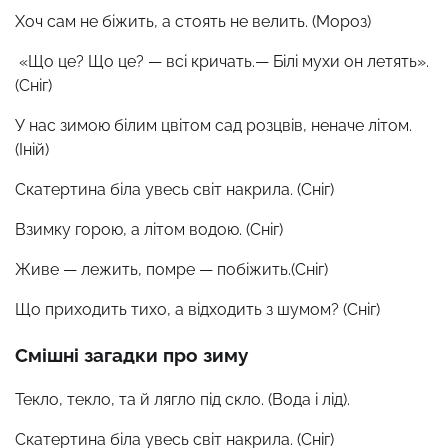
Хоч сам не біжить, а стоять не велить. (Мороз)
«Що це? Що це? — всі кричать.— Білі мухи он летять».
(Сніг)
У нас зимою білим цвітом сад розцвів, неначе літом.
(Іній)
Скатертина біла увесь світ накрила. (Сніг)
Взимку горою, а літом водою. (Сніг)
Живе — лежить, помре — побіжить.(Сніг)
Що приходить тихо, а відходить з шумом? (Сніг)
Смішні загадки про зиму
Текло, текло, та й лягло під скло. (Вода і лід).
Скатертина біла увесь світ накрила. (Сніг)