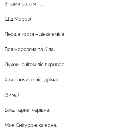
З нами разом – …
(Дід Мороз)
Перша гостя – дівка вміла,
Вся морозяна та біла,
Пухом-снігом ліс вкриває:
Хай спочине ліс, дрімає..
(Зима)
Біла, гарна, чарівна,
Мов Снігуронька вона.