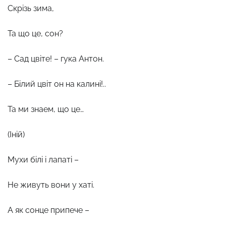
Скрізь зима,
Та що це, сон?
– Сад цвіте! – гука Антон.
– Білий цвіт он на калині!..
Та ми знаем, що це…
(Іній)
Мухи білі і лапаті –
Не живуть вони у хаті.
А як сонце припече –