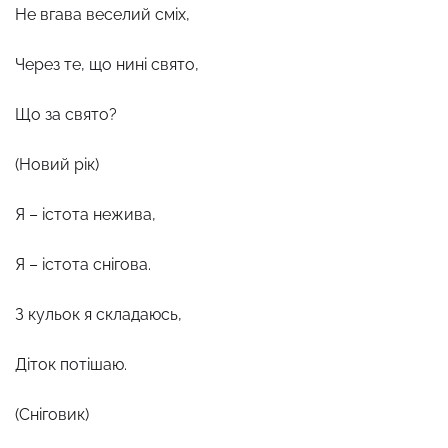
Не вгава веселий сміх,
Через те, що нині свято,
Що за свято?
(Новий рік)
Я – істота нежива,
Я – істота снігова.
З кульок я складаюсь,
Діток потішаю.
(Сніговик)