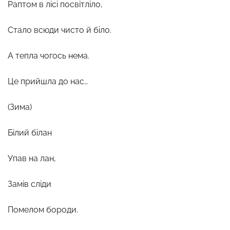
Раптом в лісі посвітліло,
Стало всюди чисто й біло.
А тепла чогось нема.
Це прийшла до нас…
(Зима)
Білий білан
Упав на лан,
Замів сліди
Помелом бороди.