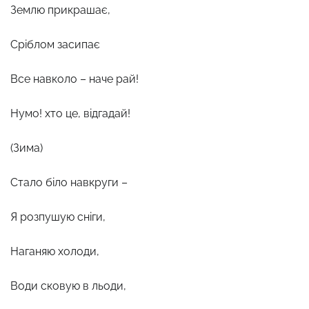
Землю прикрашає,
Сріблом засипає
Все навколо – наче рай!
Нумо! хто це, відгадай!
(Зима)
Стало біло навкруги –
Я розпушую сніги,
Наганяю холоди,
Води сковую в льоди,