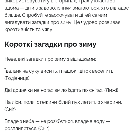
використовувати у вікторинах, іграх у класі або
вдома — діти з задоволенням змагаються, хто відгадає
більше. Спробуйте заохочувати дітей самим
вигадувати загадки про зиму. Це чудово розвиває
креативність та уяву.
Короткі загадки про зиму
Невеликі загадки про зиму з відгадками:
Їдальня на суку висить, пташок і діток веселить.
(Годівниця)
Дві дощечки на ногах вміло їздять по снігах. (Лижі)
На ліси, поля, стежини білий пух летить з хмарини.
(Сніг)
Впаде з неба — не розіб’ється, впаде в воду —
розпливеться. (Сніг)