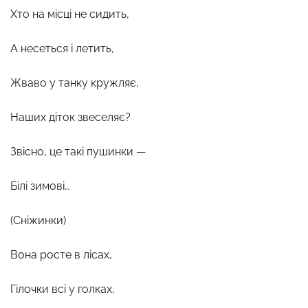
Хто на місці не сидить,
А несеться і летить,
Жваво у танку кружляє,
Наших діток звеселяє?
Звісно, це такі пушинки —
Білі зимові…
(Сніжинки)
Вона росте в лісах,
Гілочки всі у голках,