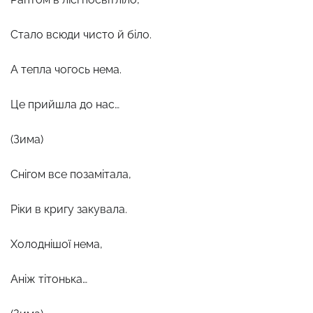
Стало всюди чисто й біло.
А тепла чогось нема.
Це прийшла до нас…
(Зима)
Снігом все позамітала,
Ріки в кригу закувала.
Холоднішої нема,
Аніж тітонька…