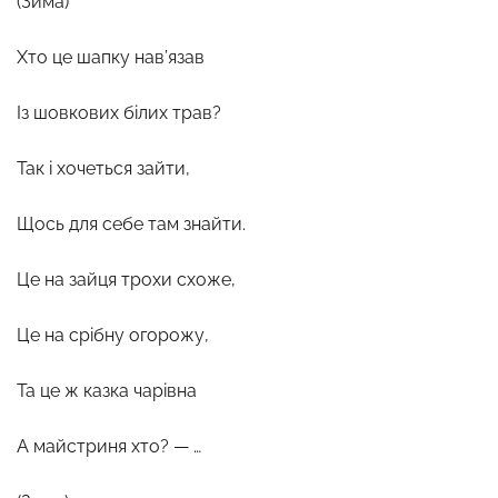
(Зима)
Хто це шапку нав’язав
Із шовкових білих трав?
Так і хочеться зайти,
Щось для себе там знайти.
Це на зайця трохи схоже,
Це на срібну огорожу,
Та це ж казка чарівна
А майстриня хто? — …