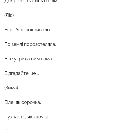
Добре ковзатись на нім.
(Лід)
Біле-біле покривало
По землі порозстеляла,
Все укрила ним сама.
Відгадайте: це …
(Зима)
Біле, як сорочка,
Пухнасте, як квочка,