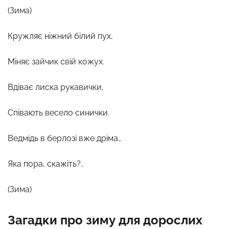
(Зима)
Кружляє ніжний білий пух,
Міняє зайчик свій кожух.
Вдіває лиска рукавички,
Співають весело синички.
Ведмідь в берлозі вже дріма…
Яка пора, скажіть?..
(Зима)
Загадки про зиму для дорослих