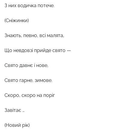
З них водичка потече.
(Сніжинки)
Знають, певно, всі малята,
Що невдовзі прийде свято —
Свято давнє і нове,
Свято гарне, зимове.
Скоро, скоро на поріг
Завітає …
(Новий рік)