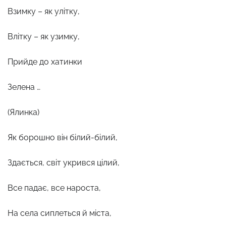
Взимку – як улітку,
Влітку – як узимку,
Прийде до хатинки
Зелена …
(Ялинка)
Як борошно він білий-білий,
Здається, світ укрився цілий,
Все падає, все нароста,
На села сиплеться й міста,