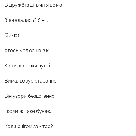
В дружбі з дітьми я всіма.
Здогадались? Я – …
(Зима)
Хтось малює на вікні
Квіти, казочки чудні.
Вимальовує старанно
Він узори бездоганно.
І коли ж таке буває,
Коли снігом замітає?