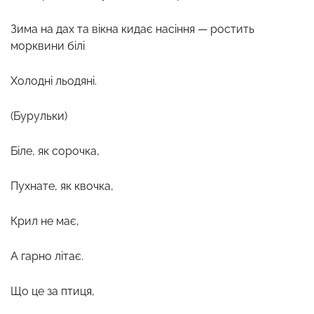
Зима на дах та вікна кидає насіння — ростить
морквини білі
Холодні льодяні.
(Бурульки)
Біле, як сорочка,
Пухнате, як квочка,
Крил не має,
А гарно літає.
Що це за птиця,