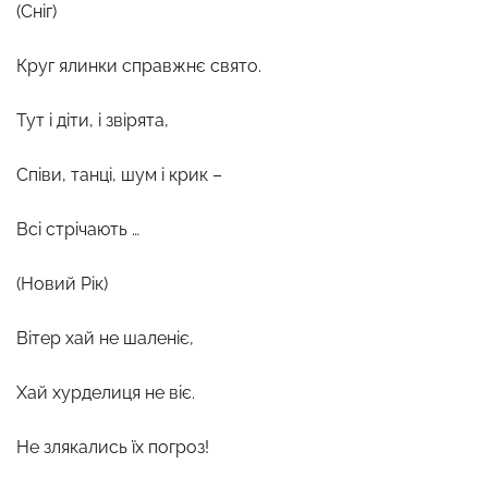
(Сніг)
Круг ялинки справжнє свято.
Тут і діти, і звірята,
Співи, танці, шум і крик –
Всі стрічають …
(Новий Рік)
Вітер хай не шаленіє,
Хай хурделиця не віє.
Не злякались їх погроз!