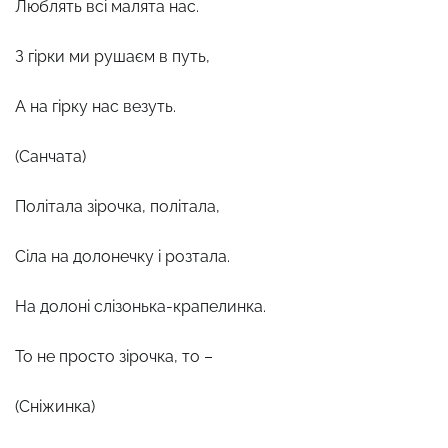
Люблять всі малята нас.
З гірки ми рушаєм в путь,
А на гірку нас везуть.
(Санчата)
Політала зірочка, політала,
Сіла на долонечку і розтала.
На долоні слізонька-крапелинка.
То не просто зірочка, то –
(Сніжинка)