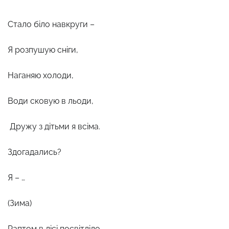
Стало біло навкруги –
Я розпушую сніги,
Наганяю холоди,
Води сковую в льоди,
Дружу з дітьми я всіма.
Здогадались?
Я – …
(Зима)
Раптом в лісі посвітліло,